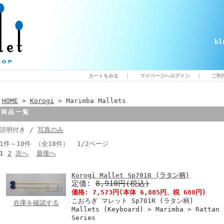
b
｜
｜
カートをみる
マイページへログイン
ご利
HOME
>
Korogi
> Marimba Mallets
商品一覧
説明付き /
写真のみ
1件～10件 （全18件） 1/2ページ
1
2
次へ
最後へ
Korogi Mallet Sp701R (ラタン柄)
定価:
8,910円(税込)
価格:
7,573円
(本体 6,885円、税 688円)
こおろぎ マレット Sp701R (ラタン柄)
在庫を確認する
Mallets (Keyboard) > Marimba > Rattan 
Series