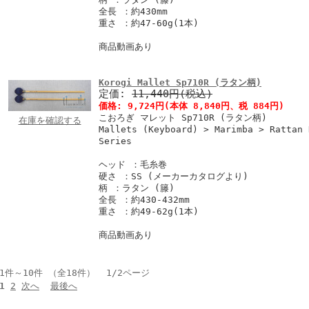
全長 ：約430mm
重さ ：約47-60g(1本)
商品動画あり
Korogi Mallet Sp710R (ラタン柄)
定価:
11,440円(税込)
価格:
9,724円
(本体 8,840円、税 884円)
こおろぎ マレット Sp710R (ラタン柄)
在庫を確認する
Mallets (Keyboard) > Marimba > Rattan 
Series
ヘッド ：毛糸巻
硬さ ：SS (メーカーカタログより)
柄 ：ラタン (籐)
全長 ：約430-432mm
重さ ：約49-62g(1本)
商品動画あり
1件～10件 （全18件） 1/2ページ
1
2
次へ
最後へ