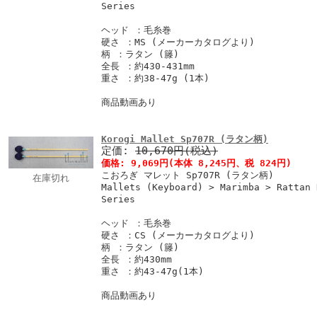
Series
ヘッド ：毛糸巻
硬さ ：MS (メーカーカタログより)
柄 ：ラタン (籐)
全長 ：約430-431mm
重さ ：約38-47g (1本)
商品動画あり
Korogi Mallet Sp707R (ラタン柄)
定価:
10,670円(税込)
価格:
9,069円
(本体 8,245円、税 824円)
こおろぎ マレット Sp707R (ラタン柄)
在庫切れ
Mallets (Keyboard) > Marimba > Rattan 
Series
ヘッド ：毛糸巻
硬さ ：CS (メーカーカタログより)
柄 ：ラタン (籐)
全長 ：約430mm
重さ ：約43-47g(1本)
商品動画あり