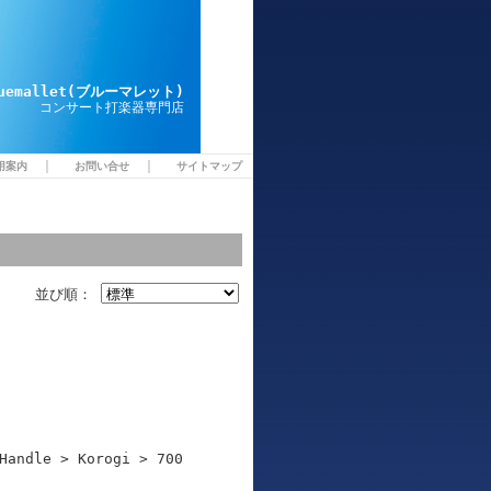
luemallet(ブルーマレット)
コンサート打楽器専門店
｜
｜
用案内
お問い合せ
サイトマップ
並び順：
Handle > Korogi > 700