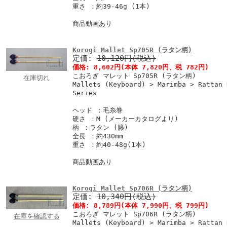
重さ ：約39-46g (1本)
商品動画あり
Korogi Mallet Sp705R (ラタン柄)
定価:
10,120円(税込)
価格:
8,602円
(本体 7,820円、税 782円)
こおろぎ マレット Sp705R (ラタン柄)
在庫切れ
Mallets (Keyboard) > Marimba > Rattan 
Series
ヘッド ：毛糸巻
硬さ ：M (メーカーカタログより)
柄 ：ラタン (籐)
全長 ：約430mm
重さ ：約40-48g(1本)
商品動画あり
Korogi Mallet Sp706R (ラタン柄)
定価:
10,340円(税込)
価格:
8,789円
(本体 7,990円、税 799円)
こおろぎ マレット Sp706R (ラタン柄)
在庫を確認する
Mallets (Keyboard) > Marimba > Rattan 