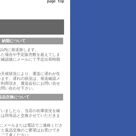
page top
納期について
日以内に発送致します。
れた場合や予定販売数を超えてしま
文確認後にメールにて予定出荷時期
。
の天候状況により、運送に遅れが生
います。遅れの状況は、発送確認メ
ご利用頂き、運送会社にお問い合せ
お問い合わせ下さい。
返品交換について
ざいましたら、当店の在庫状況を確
たは同等品と交換させていただきま
内にメールまたは電話でご連絡くださ
すと返品交換のご要望はお受けでき
、ご了承ください。