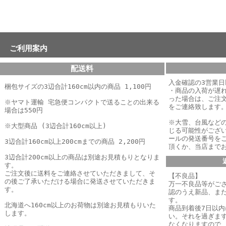
ご利用案内
配送料
入金確認の3営業
梱包サイズの3辺合計160cm以内の商品 1,100円
・商品の入荷が遅
った場合は、
ご注
※ヤマト運輸 宅急便コンパクトで送ることの出来る
をご連絡致します
場合は550円
※大雪、台風など
※大型商品 (3辺合計160cm以上)
じる可能性がござ
ールの発送番号を
3辺合計160cm以上200cmまでの商品 2,200円
頂くか、当店まで
3辺合計200cm以上の商品は別途お見積もりとなりま
す。
ご注文後に送料をご連絡させていただきまして、そ
【不良品】
の後ご了承いただける場合に発送させていただきま
万一不良品等がご
す。
認のうえ新品、ま
す。
北海道へ160cm以上のお荷物は別途お見積もりいた
商品到着後7日以
します。
い。それを過ぎま
なくなりますので