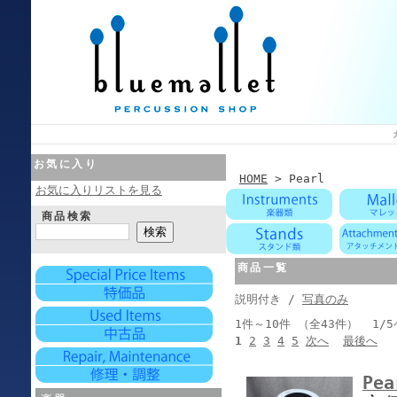
お気に入り
HOME
> Pearl
お気に入りリストを見る
商品検索
商品一覧
説明付き /
写真のみ
1件～10件 （全43件） 1/
1
2
3
4
5
次へ
最後へ
Pea