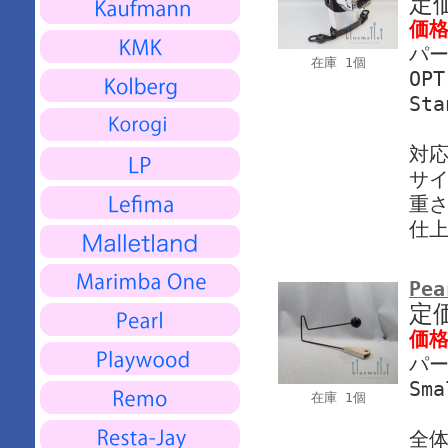
定
価
パー
在庫 1個
OP
Sta
対応
サイ
重さ
仕上
Pea
定
価
パー
Sma
在庫 1個
全体