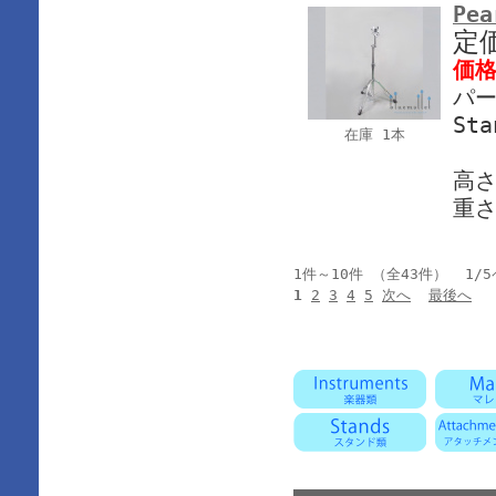
Pea
定
価
パー
Sta
在庫 1本
高さ
重さ
1件～10件 （全43件） 1/
1
2
3
4
5
次へ
最後へ