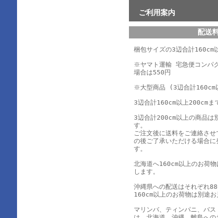
ご利用案内
配送
梱包サイズの3辺合計160cm以
※ヤマト運輸 宅急便コンパ
場合は550円
※大型商品 (3辺合計160cm
3辺合計160cm以上200cmま
3辺合計200cm以上の商品
す。
ご注文後に送料をご連絡させ
の後ご了承いただける場合に
す。
北海道へ160cm以上のお荷
します。
沖縄県への配送はそれぞれ880
160cm以上のお荷物は別途
マリンバ、ティンパニ、バス
は、北海道、沖縄、離島への