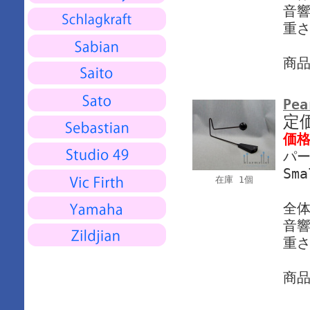
音響
重さ
商
Pea
定
価
パー
Sma
在庫 1個
全体
音響
重さ
商