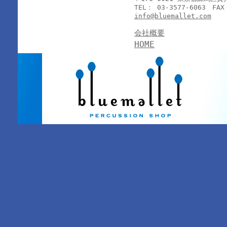
TEL： 03-3577-6063 FAX
info@bluemallet.com
会社概要
HOME