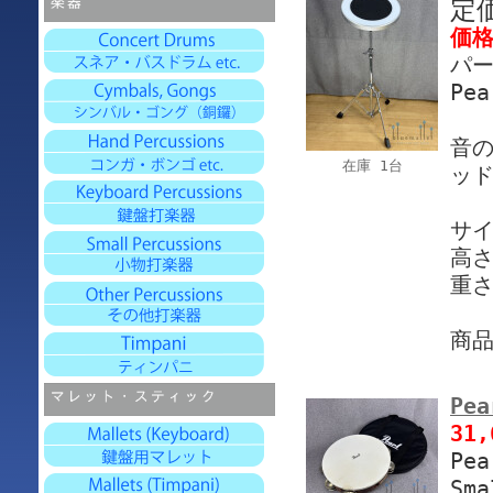
定
価
パー
Pea
音
在庫 1台
ッ
サイ
高さ
重さ
商
Pea
31
Pe
Sma