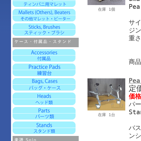
Pea
在庫 1個
サイ
ジン
重さ
商
Pea
定
価
パー
St
在庫 1台
バ
ン