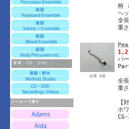
柄 
ヘッ
全長
重さ
Pea
1,
パー
Par
在庫 6個
全長
重さ
【
メーカーで探す
ホ
CG-