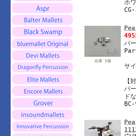
ホワ
CG-
Pea
49
パー
Pa
在庫 5個
サイ
【
パー
ド
BC-
Pea
11