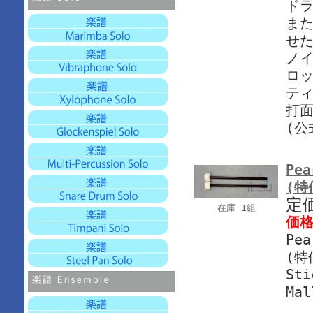
ド
ま
せ
ノ
ロ
テ
打
(公
Pea
(特
定
在庫 1組
価
Pe
(特
Sti
Ma