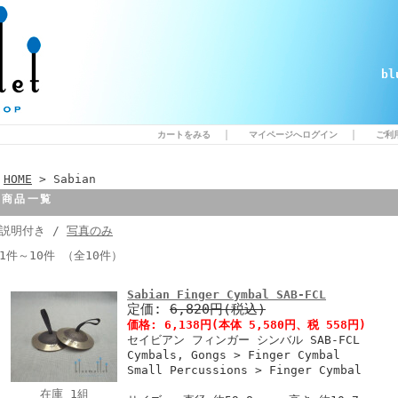
b
｜
｜
カートをみる
マイページへログイン
ご利
HOME
> Sabian
商品一覧
説明付き /
写真のみ
1件～10件 （全10件）
Sabian Finger Cymbal SAB-FCL
定価:
6,820円(税込)
価格:
6,138円
(本体 5,580円、税 558円)
セイビアン フィンガー シンバル SAB-FCL
Cymbals, Gongs > Finger Cymbal
Small Percussions > Finger Cymbal
在庫 1組