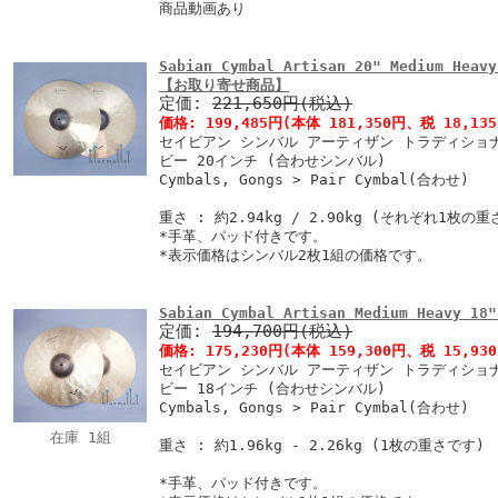
商品動画あり
Sabian Cymbal Artisan 20" Medium Heavy
【お取り寄せ商品】
定価:
221,650円(税込)
価格:
199,485円
(本体 181,350円、税 18,13
セイビアン シンバル アーティザン トラディショ
ビー 20インチ (合わせシンバル)
Cymbals, Gongs > Pair Cymbal(合わせ)
重さ : 約2.94kg / 2.90kg (それぞれ1枚の
*手革、パッド付きです。
*表示価格はシンバル2枚1組の価格です。
Sabian Cymbal Artisan Medium Heavy 18"
定価:
194,700円(税込)
価格:
175,230円
(本体 159,300円、税 15,93
セイビアン シンバル アーティザン トラディショ
ビー 18インチ (合わせシンバル)
Cymbals, Gongs > Pair Cymbal(合わせ)
在庫 1組
重さ : 約1.96kg - 2.26kg (1枚の重さです)
*手革、パッド付きです。