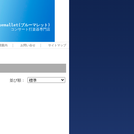
luemallet(ブルーマレット)
コンサート打楽器専門店
｜
｜
用案内
お問い合せ
サイトマップ
並び順：