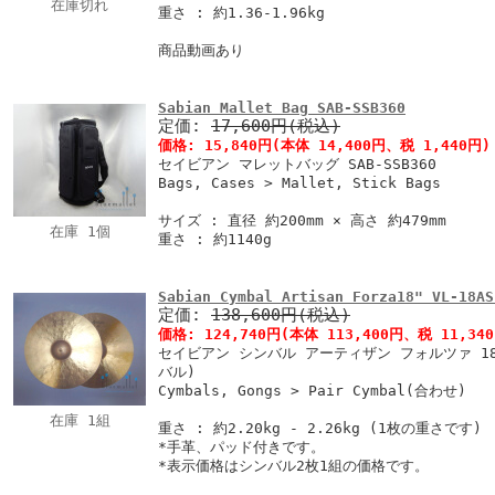
在庫切れ
重さ : 約1.36-1.96kg
商品動画あり
Sabian Mallet Bag SAB-SSB360
定価:
17,600円(税込)
価格:
15,840円
(本体 14,400円、税 1,440円)
セイビアン マレットバッグ SAB-SSB360
Bags, Cases > Mallet, Stick Bags
サイズ : 直径 約200mm × 高さ 約479mm
在庫 1個
重さ : 約1140g
Sabian Cymbal Artisan Forza18" VL-18AS
定価:
138,600円(税込)
価格:
124,740円
(本体 113,400円、税 11,34
セイビアン シンバル アーティザン フォルツァ 18イ
バル)
Cymbals, Gongs > Pair Cymbal(合わせ)
在庫 1組
重さ : 約2.20kg - 2.26kg (1枚の重さです)
*手革、パッド付きです。
*表示価格はシンバル2枚1組の価格です。