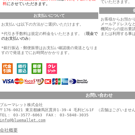
ていただきます。
料
にさせていただきます。
お支払いについて
お客様からお預か
メールアドレスなど
お支払いは以下の方法がご選択いただけます。
機関からの提出要
*代引き手数料は規定の料金をいただきます。
（
現金で
または利用する事
のお支払いのみ
）
*銀行振込・郵便振替はお支払い確認後の発送となりま
すので発送までにお時間がかかります。
お問い合わせ
ブルーマレット株式会社
〒176-0021 東京都練馬区貫井1-39-4 毛利ビル1F （店舗はございませ
TEL： 03-3577-6063 FAX： 03-5848-3035
info@bluemallet.com
会社概要