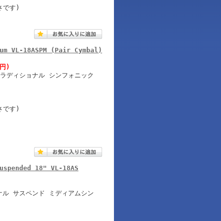
重さです)
um VL-18ASPM (Pair Cymbal)
0円)
トラディショナル シンフォニック
重さです)
uspended 18" VL-18AS
ナル サスペンド ミディアムシン