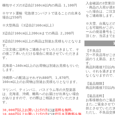
入金確認の3営業
梱包サイズの3辺合計160cm以内の商品 1,100円
・商品の入荷が遅
った場合は、
ご注
※ヤマト運輸 宅急便コンパクトで送ることの出来る
をご連絡致します
場合は550円
※大雪、台風など
※大型商品 (3辺合計160cm以上)
じる可能性がござ
ールの発送番号を
3辺合計160cm以上200cmまでの商品 2,200円
頂くか、当店まで
3辺合計200cm以上の商品は別途お見積もりとなりま
す。
ご注文後に送料をご連絡させていただきまして、そ
【不良品】
の後ご了承いただける場合に発送させていただきま
万一不良品等がご
す。
認のうえ新品、ま
す。
北海道へ160cm以上のお荷物は別途お見積もりいた
商品到着後7日以
します。
い。それを過ぎま
なくなりますので
沖縄県への配送はそれぞれ880円、1,870円、
160cm以上のお荷物は別途お見積もりとなります。
【返品期限】
商品到着後7日以
マリンバ、ティンパニ、バスドラム等の大型楽器
は、北海道、沖縄、離島へのお届けが出来ない場合
【返品送料】
がありますので、その際はご相談させていただきま
お客様都合のご返
す。
また､ご返金させ
担とさせていただき
30,000円以上お買い上げの方
には
送料を無料､
ただし、不良品交
10,000円以上お買い上げの方
には
代引き手数料を無