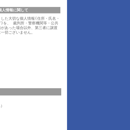
個人情報に関して
りした大切な個人情報(住所・氏名・
)を、 裁判所・警察機関等・公共
請があった場合以外、第三者に譲渡
は一切ございません。
ん）