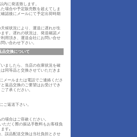
日以内に発送致します。
れた場合や予定販売数を超えてしま
文確認後にメールにて予定出荷時期
。
の天候状況により、運送に遅れが生
います。遅れの状況は、発送確認メ
ご利用頂き、運送会社にお問い合せ
お問い合わせ下さい。
返品交換について
ざいましたら、当店の在庫状況を確
たは同等品と交換させていただきま
内にメールまたは電話でご連絡くださ
すと返品交換のご要望はお受けでき
、ご了承ください。
内にご返送下さい。
品の場合はご容赦ください。
ていただく際の振込手数料もお客様負
ます｡
換、誤品配送交換は当社負担とさせ