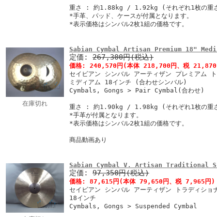
重さ : 約1.88kg / 1.92kg (それぞれ1枚の
*手革、パッド、ケースが付属となります。
*表示価格はシンバル2枚1組の価格です。
Sabian Cymbal Artisan Premium 18" Medi
定価:
267,300円(税込)
価格:
240,570円
(本体 218,700円、税 21,87
セイビアン シンバル アーティザン プレミアム 
ミディアム 18インチ (合わせシンバル)
Cymbals, Gongs > Pair Cymbal(合わせ)
在庫切れ
重さ : 約1.90kg / 1.98kg (それぞれ1枚の
*手革が付属となります。
*表示価格はシンバル2枚1組の価格です。
商品動画あり
Sabian Cymbal V. Artisan Traditional S
定価:
97,350円(税込)
価格:
87,615円
(本体 79,650円、税 7,965円)
セイビアン シンバル アーティザン トラディショ
18インチ
Cymbals, Gongs > Suspended Cymbal