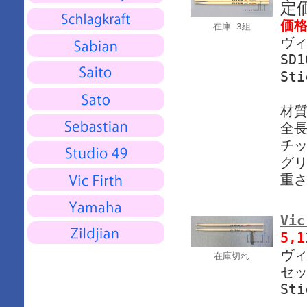
定
価
在庫 3組
ヴィ
SD
Sti
材質
全長
チッ
グリ
重さ
Vic
5,
ヴィ
在庫切れ
セ
Sti