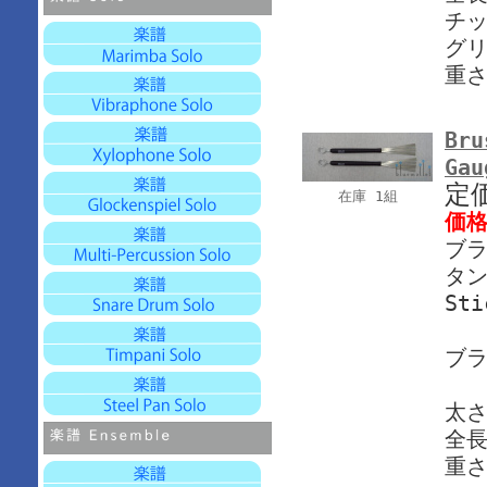
チッ
グリ
重さ
Bru
Gau
定
在庫 1組
価
ブラ
タン
Sti
ブ
太さ
全長
重さ