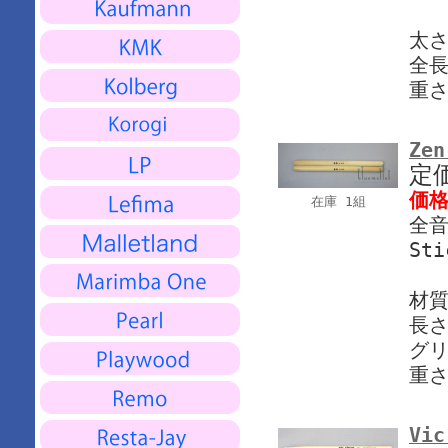
太さ
全長
重さ
Zen
定
価
在庫 1組
全音
Sti
材質
長さ
グリ
重さ
Vic