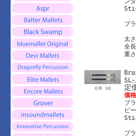
ンダ
Sti
ブ
太さ
全長
重さ
Bru
SL-
定
在庫 1組
価
ブラ
ビー
Sti
ブ