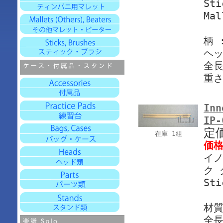
Sti
Ma
柄 
ヘッ
全長
重さ
Inn
IP
定
在庫 1組
価
イノ
ク 
Sti
材質
全長