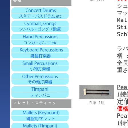
シュ
マッ
Ma
Sti
Sch
ラバ
柄 
全長
重さ
Pea
(特
定
在庫 1組
価
Pe
(特