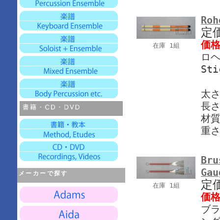
Roh
定
価
在庫 1組
ロヘ
Sti
太さ
長さ
材質
重さ
Bru
Gau
メーカーで探す
定
在庫 1組
価
ブラ