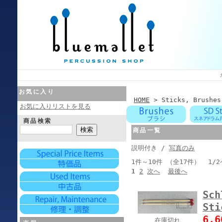
お気に入り
HOME
> Sticks, Brushes
お気に入りリストを見る
商品検索
商品一覧
説明付き /
写真のみ
1件～10件 （全17件） 1/
1
2
次へ
最後へ
Sch
Sti
6,
在庫切れ