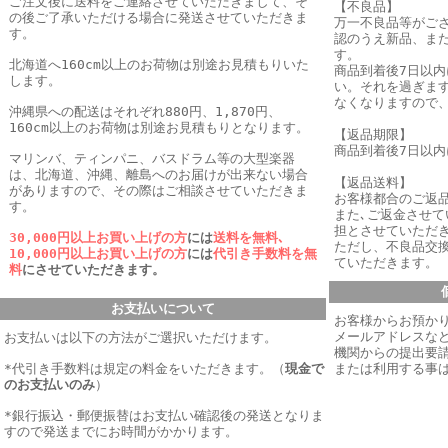
ご注文後に送料をご連絡させていただきまして、そ
【不良品】
の後ご了承いただける場合に発送させていただきま
万一不良品等がご
す。
認のうえ新品、ま
す。
北海道へ160cm以上のお荷物は別途お見積もりいた
商品到着後7日以
します。
い。それを過ぎま
なくなりますので
沖縄県への配送はそれぞれ880円、1,870円、
160cm以上のお荷物は別途お見積もりとなります。
【返品期限】
商品到着後7日以
マリンバ、ティンパニ、バスドラム等の大型楽器
は、北海道、沖縄、離島へのお届けが出来ない場合
【返品送料】
がありますので、その際はご相談させていただきま
お客様都合のご返
す。
また､ご返金させ
担とさせていただき
30,000円以上お買い上げの方
には
送料を無料､
ただし、不良品交
10,000円以上お買い上げの方
には
代引き手数料を無
ていただきます。
料
にさせていただきます。
お支払いについて
お客様からお預か
メールアドレスなど
お支払いは以下の方法がご選択いただけます。
機関からの提出要
*代引き手数料は規定の料金をいただきます。
（
現金で
または利用する事
のお支払いのみ
）
*銀行振込・郵便振替はお支払い確認後の発送となりま
すので発送までにお時間がかかります。