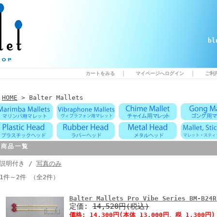
b
｜
｜
カートをみる
マイページへログイン
ご利
HOME
> Balter Mallets
商品一覧
説明付き /
写真のみ
1件～2件 （全2件）
Balter Mallets Pro Vibe Series BM-B2
定価:
14,520円(税込)
価格:
14,300円
(本体 13,000円、税 1,300円