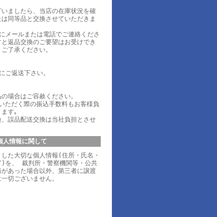
ざいましたら、当店の在庫状況を確
たは同等品と交換させていただきま
内にメールまたは電話でご連絡くださ
すと返品交換のご要望はお受けでき
、ご了承ください。
内にご返送下さい。
品の場合はご容赦ください。
ていただく際の振込手数料もお客様負
ます｡
換、誤品配送交換は当社負担とさせ
個人情報に関して
りした大切な個人情報(住所・氏名・
)を、 裁判所・警察機関等・公共
請があった場合以外、第三者に譲渡
は一切ございません。