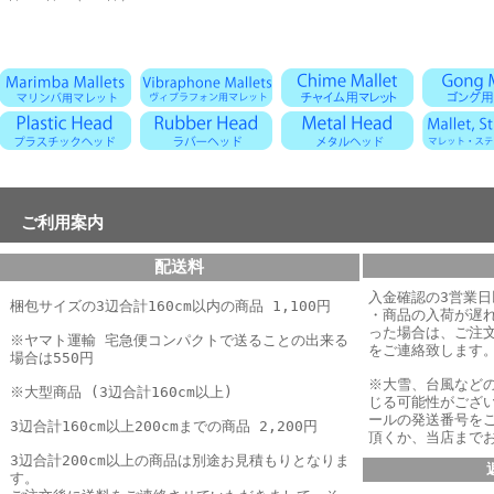
ご利用案内
配送料
入金確認の3営業
梱包サイズの3辺合計160cm以内の商品 1,100円
・商品の入荷が遅
った場合は、
ご注
※ヤマト運輸 宅急便コンパクトで送ることの出来る
をご連絡致します
場合は550円
※大雪、台風など
※大型商品 (3辺合計160cm以上)
じる可能性がござ
ールの発送番号を
3辺合計160cm以上200cmまでの商品 2,200円
頂くか、当店まで
3辺合計200cm以上の商品は別途お見積もりとなりま
す。