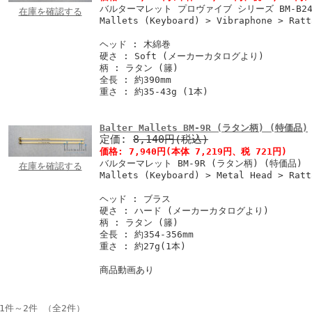
バルターマレット プロヴァイブ シリーズ BM-B24
在庫を確認する
Mallets (Keyboard) > Vibraphone > Ratt
ヘッド : 木綿巻
硬さ : Soft (メーカーカタログより)
柄 : ラタン (籐)
全長 : 約390mm
重さ : 約35-43g (1本)
Balter Mallets BM-9R (ラタン柄) (特価品)
定価:
8,140円(税込)
価格:
7,940円
(本体 7,219円、税 721円)
バルターマレット BM-9R (ラタン柄) (特価品)
在庫を確認する
Mallets (Keyboard) > Metal Head > Ratt
ヘッド : ブラス
硬さ : ハード (メーカーカタログより)
柄 : ラタン (籐)
全長 : 約354-356mm
重さ : 約27g(1本)
商品動画あり
1件～2件 （全2件）