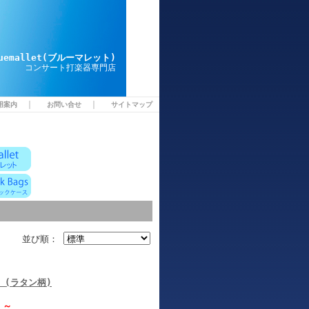
luemallet(ブルーマレット)
コンサート打楽器専門店
｜
｜
用案内
お問い合せ
サイトマップ
並び順：
4R (ラタン柄)
)
～