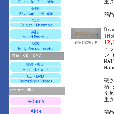
重さ
商
Dra
(M5
12
在庫を確認する
ドラ
ン 
Mal
Han
硬さ
柄 
メーカーで探す
全長
重さ
商