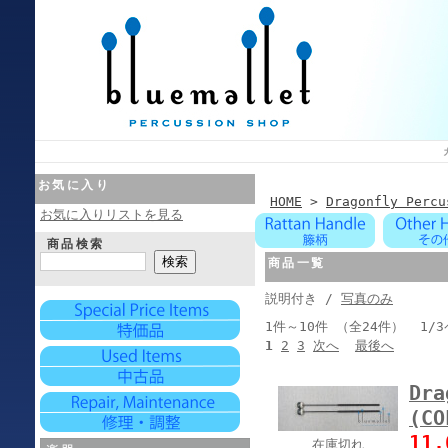
お気に入り
HOME
>
Dragonfly Percu
お気に入りリストを見る
商品検索
商品一覧
説明付き /
写真のみ
1件～10件 （全24件） 1/
1
2
3
次へ
最後へ
Dra
(CO
11
在庫切れ