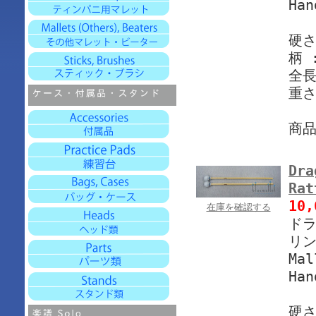
Han
硬さ
柄 
全長
重さ
商
Dra
Rat
10
在庫を確認する
ドラ
リン
Mal
Han
硬さ