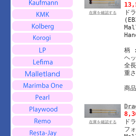
13
ドラ
在庫を確認する
(EB
Mal
Han
柄 
ヘッ
全長
重さ
商
Dra
8,
ドラ
在庫を確認する
フォ