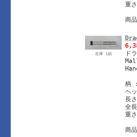
重さ
商
Dra
6,
ドラ
在庫 1組
Mal
Han
柄 
ヘッ
長さ
全長
重さ
商