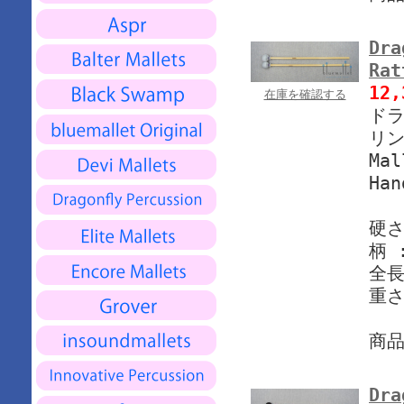
Dra
Rat
12
在庫を確認する
ドラ
リン
Mal
Han
硬さ
柄 
全長
重さ
商
Dra