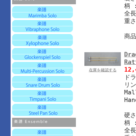
柄 
全長
重さ
商
Dra
Rat
12
在庫を確認する
ドラ
リン
Mal
Han
硬さ
柄 
全長