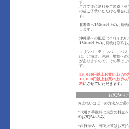
す。
ご注文後に送料をご連絡させ
の後ご了承いただける場合に
す。
北海道へ160cm以上のお荷
します。
沖縄県への配送はそれぞれ880
160cm以上のお荷物は別途
マリンバ、ティンパニ、バス
は、北海道、沖縄、離島への
がありますので、その際はご
す。
30,000円以上お買い上げの
10,000円以上お買い上げの
料
にさせていただきます。
お支払いに
お支払いは以下の方法がご選
*代引き手数料は規定の料金
のお支払いのみ
）
*銀行振込・郵便振替はお支