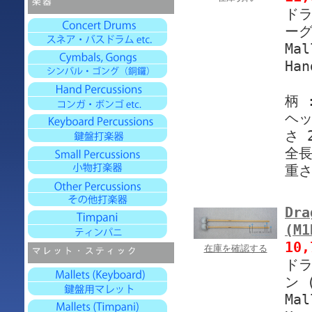
ドラ
ーグ
Mal
Han
柄 
ヘッ
さ 2
全長
重さ
Dra
(M1
10
在庫を確認する
ドラ
ン 
Mal