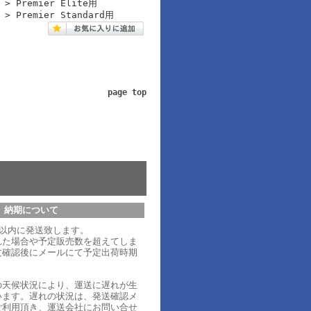
s > Premier Elite用
s > Premier Standard用
page top
納期について
日以内に発送致します。
れた場合や予定販売数を超えてしま
文確認後にメールにて予定出荷時期
。
の天候状況により、運送に遅れが生
います。遅れの状況は、発送確認メ
ご利用頂き、運送会社にお問い合せ