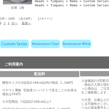
Heads > Timpani > Remo > Custom Serie
Heads > Timpani > Remo > Custom Serie
在庫 1枚
1件～10件 （全24件） 1/3ページ
1
2
3
次へ
最後へ
ご利用案内
配送料
入金確認の3営業
梱包サイズの3辺合計160cm以内の商品 1,100円
・商品の入荷が遅
った場合は、
ご注
※ヤマト運輸 宅急便コンパクトで送ることの出来る
をご連絡致します
場合は550円
※大雪、台風など
※大型商品 (3辺合計160cm以上)
じる可能性がござ
ールの発送番号を