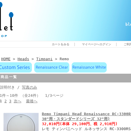
b
｜
｜
カートをみる
マイページへログイン
ご利
HOME
>
Heads
>
Timpani
> Remo
商品一覧
説明付き /
写真のみ
1件～10件 （全24件） 1/3ページ
1
2
3
次へ
最後へ
Remo Timpani Head Renaissance RC-
30"用・スタンダードシリーズ 32"用)
32,010円
(本体 29,100円、税 2,910円)
レモ ティンパニヘッド ルネッサンス RC-3300R