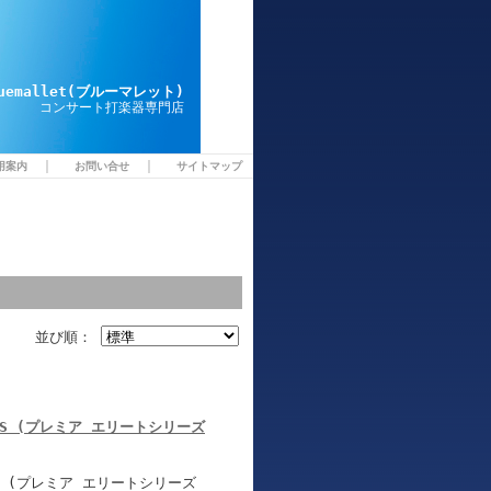
luemallet(ブルーマレット)
コンサート打楽器専門店
｜
｜
用案内
お問い合せ
サイトマップ
並び順：
3300RS (プレミア エリートシリーズ
S (プレミア エリートシリーズ