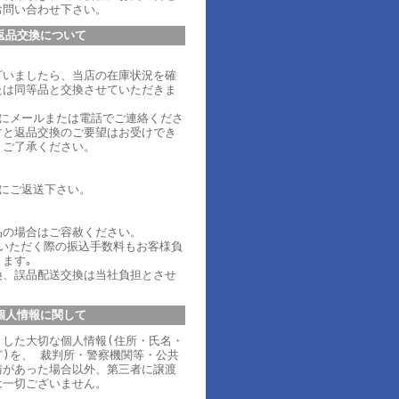
お問い合わせ下さい。
返品交換について
ざいましたら、当店の在庫状況を確
たは同等品と交換させていただきま
内にメールまたは電話でご連絡くださ
すと返品交換のご要望はお受けでき
、ご了承ください。
内にご返送下さい。
品の場合はご容赦ください。
ていただく際の振込手数料もお客様負
ます｡
換、誤品配送交換は当社負担とさせ
個人情報に関して
りした大切な個人情報(住所・氏名・
)を、 裁判所・警察機関等・公共
請があった場合以外、第三者に譲渡
は一切ございません。