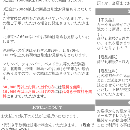
3辺合計160cm以上200cmまでの商品 2,200円
頂くか、当店まで
3辺合計200cm以上の商品は別途お見積もりとなりま
す。
ご注文後に送料をご連絡させていただきまして、そ
【不良品】
の後ご了承いただける場合に発送させていただきま
万一不良品等がご
す。
認のうえ新品、ま
す。
北海道へ160cm以上のお荷物は別途お見積もりいた
商品到着後7日以
します。
い。それを過ぎま
なくなりますので
沖縄県への配送はそれぞれ880円、1,870円、
160cm以上のお荷物は別途お見積もりとなります。
【返品期限】
商品到着後7日以
マリンバ、ティンパニ、バスドラム等の大型楽器
は、北海道、沖縄、離島へのお届けが出来ない場合
【返品送料】
がありますので、その際はご相談させていただきま
お客様都合のご返
す。
また､ご返金させ
担とさせていただき
30,000円以上お買い上げの方
には
送料を無料､
ただし、不良品交
10,000円以上お買い上げの方
には
代引き手数料を無
ていただきます。
料
にさせていただきます。
お支払いについて
お客様からお預か
メールアドレスなど
お支払いは以下の方法がご選択いただけます。
機関からの提出要
*代引き手数料は規定の料金をいただきます。
（
現金で
または利用する事
のお支払いのみ
）