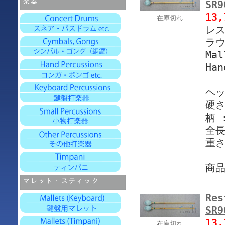
SR
13
在庫切れ
レス
ラウ
Mal
Han
ヘッ
硬さ
柄 
全長
重さ
商
Res
SR
13
在庫切れ