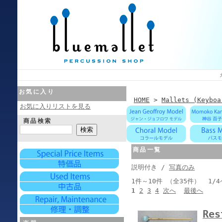
お気に入り
HOME
>
Mallets (Keyboa
お気に入りリストを見る
商品検索
商品一覧
説明付き /
写真のみ
1件～10件 （全35件） 1/
1
2
3
4
次へ
最後へ
Res