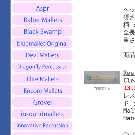
ヘッ
硬さ
柄 
全長
重さ
商
Res
Cl
13
在庫切れ
レス
ド 
Mal
Han
ヘッ