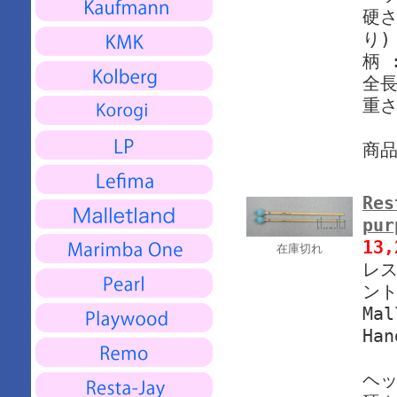
硬さ
り)
柄 
全長
重さ
商
Res
pu
13
在庫切れ
レス
ント
Mal
Han
ヘッ