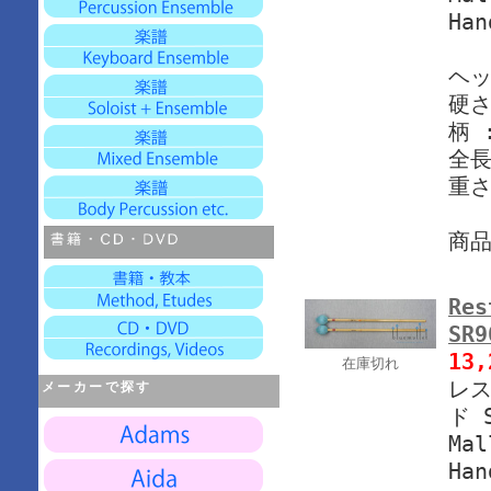
Han
ヘッ
硬さ
柄 
全長
重さ
商
Res
SR
13
在庫切れ
レス
メーカーで探す
ド 
Mal
Han