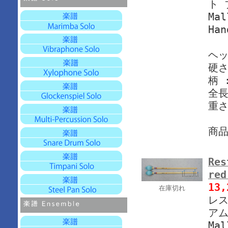
ト 
Mal
Han
ヘッ
硬さ
柄 
全長
重さ
商
Res
re
13
在庫切れ
レス
アム
Mal