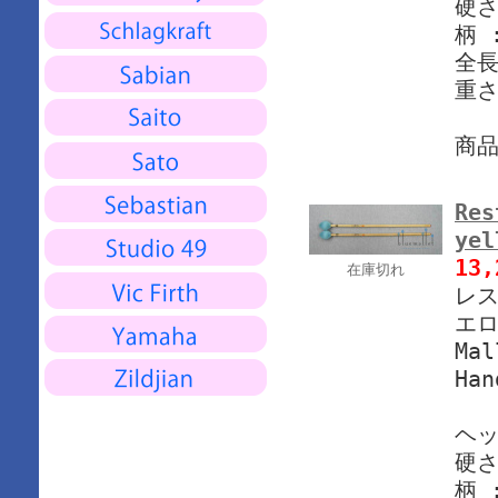
硬さ
柄 
全長
重さ
商
Res
ye
13
在庫切れ
レス
エロ
Mal
Han
ヘッ
硬さ
柄 