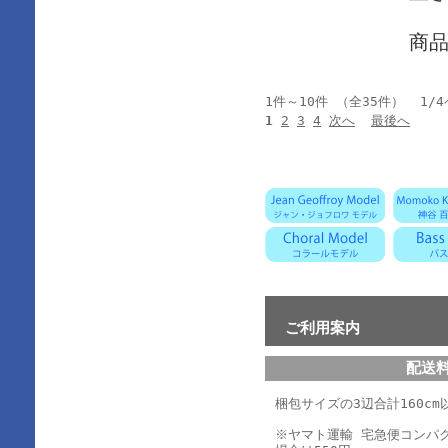
商
1件～10件 （全35件） 1/
1
2
3
4
次へ
最後へ
ご利用案内
配送
梱包サイズの3辺合計160cm以
※ヤマト運輸 宅急便コンパ