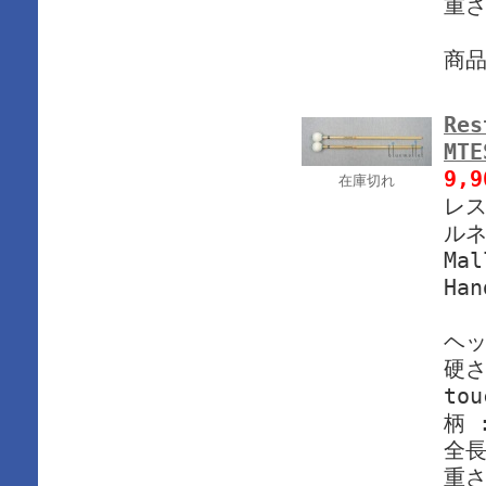
重さ
商
Res
MT
9,
在庫切れ
レス
ルネ
Mal
Han
ヘッ
硬さ 
to
柄 
全長
重さ