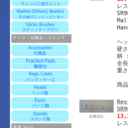
レス
SR
Mal
Han
ヘッ
硬さ
柄 
全長
重さ
商
Res
SR
13
在庫切れ
レス