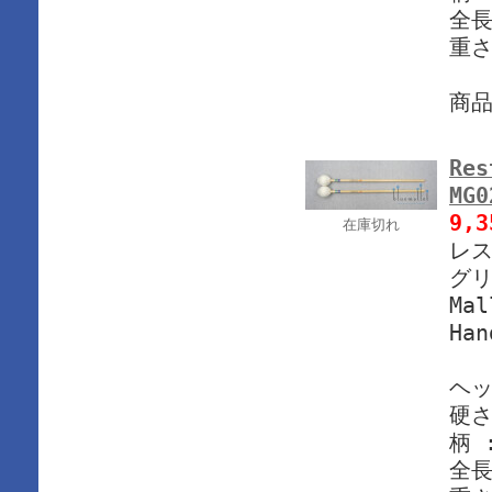
全長
重さ
商
Res
MG
9,
在庫切れ
レス
グリ
Mal
Han
ヘッ
硬さ
柄 
全長