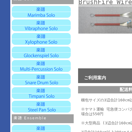
BrushFire Wire
ご利用案内
配送
梱包サイズの3辺合計160cm以
※ヤマト運輸 宅急便コンパ
場合は550円
※大型商品 (3辺合計160cm