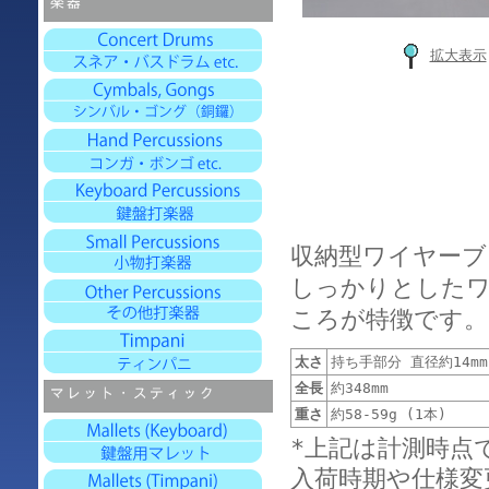
拡大表示
収納型ワイヤーブ
しっかりとしたワ
ころが特徴です。
太さ
持ち手部分 直径約14mm
全長
約348mm
重さ
約58-59g (1本)
*上記は計測時点
入荷時期や仕様変