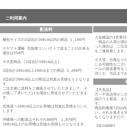
ご利用案内
配送料
入金確認の3営業
梱包サイズの3辺合計160cm以内の商品 1,100円
・商品の入荷が遅
った場合は、
ご注
※ヤマト運輸 宅急便コンパクトで送ることの出来る
をご連絡致します
場合は550円
※大雪、台風など
※大型商品 (3辺合計160cm以上)
じる可能性がござ
ールの発送番号を
3辺合計160cm以上200cmまでの商品 2,200円
頂くか、当店まで
3辺合計200cm以上の商品は別途お見積もりとなりま
す。
ご注文後に送料をご連絡させていただきまして、そ
【不良品】
の後ご了承いただける場合に発送させていただきま
万一不良品等がご
す。
認のうえ新品、ま
す。
北海道へ160cm以上のお荷物は別途お見積もりいた
商品到着後7日以
します。
い。それを過ぎま
なくなりますので
沖縄県への配送はそれぞれ880円、1,870円、
160cm以上のお荷物は別途お見積もりとなります。
【返品期限】