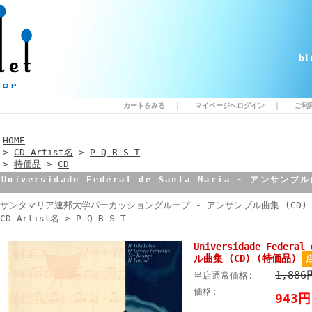
b
｜
｜
カートをみる
マイページへログイン
ご利
HOME
>
CD Artist名
>
P Q R S T
>
特価品
>
CD
Universidade Federal de Santa Maria - アンサンブ
サンタマリア連邦大学パーカッショングループ - アンサンブル曲集 (CD) 
CD Artist名 > P Q R S T
Universidade Federa
ル曲集 (CD) (特価品)
1,88
当店通常価格:
価格:
943