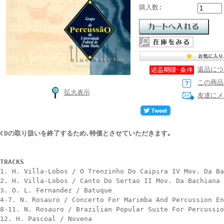
購入数:
返品につ
この商品
拡大表示
友達にメ
CDの取り扱いを終了するため､特価とさせていただきます｡
TRACKS
1. H. Villa-Lobos / O Trenzinho Do Caipira IV Mov. Da Ba
2. H. Villa-Lobos / Canto Do Sertao II Mov. Da Bachiana 
3. O. L. Fernandez / Batuque
4-7. N. Rosauro / Concerto For Marimba And Percussion En
8-11. N. Rosauro / Brazilian Popular Suite For Percussio
12. H. Pascoal / Novena