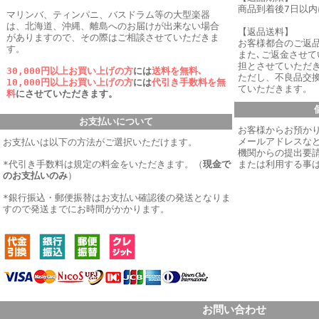
商品到着後7日以
マリンバ、ティンパニ、バスドラム等の大型楽器
は、北海道、沖縄、離島へのお届けが出来ない場合
【返品送料】
がありますので、その際はご相談させていただきま
お客様都合のご返
す。
また､ご返金させ
担とさせていただき
30,000円以上お買い上げの方
には
送料を無料､
ただし、不良品交
10,000円以上お買い上げの方
には
代引き手数料を無
ていただきます。
料
にさせていただきます。
お支払いについて
お客様からお預か
メールアドレスなど
お支払いは以下の方法がご選択いただけます。
機関からの提出要
*代引き手数料は規定の料金をいただきます。
（
現金で
または利用する事
のお支払いのみ
）
*銀行振込・郵便振替はお支払い確認後の発送となりま
すので発送までにお時間がかかります。
お問い合わせ