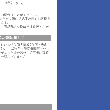
内にご返送下さい。
品の場合はご容赦ください。
ていただく際の振込手数料もお客様負
ます｡
換、誤品配送交換は当社負担とさせ
個人情報に関して
りした大切な個人情報(住所・氏名・
)を、 裁判所・警察機関等・公共
請があった場合以外、第三者に譲渡
は一切ございません。