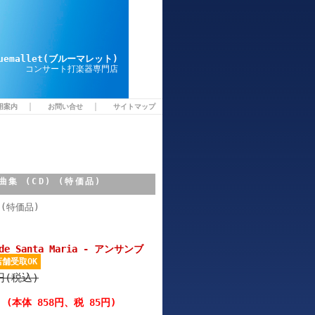
luemallet(ブルーマレット)
コンサート打楽器専門店
｜
｜
用案内
お問い合せ
サイトマップ
ル曲集 (CD) (特価品)
(特価品)
l de Santa Maria - アンサンブ
店舗受取OK
6円(税込)
円
(本体 858円、税 85円)