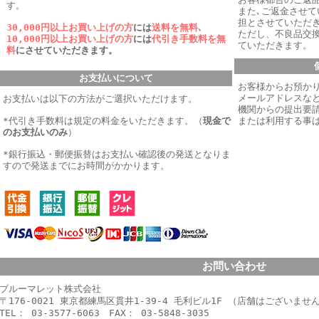
す。
また､ご返金させ
担とさせていただき
30,000円以上お買い上げの方
には
送料を無料､
ただし、不良品交
10,000円以上お買い上げの方
には
代引き手数料を無
ていただきます。
料
にさせていただきます。
お支払いについて
お客様からお預か
メールアドレスなど
お支払いは以下の方法がご選択いただけます。
機関からの提出要
*代引き手数料は規定の料金をいただきます。
（
現金で
または利用する事
のお支払いのみ
）
*銀行振込・郵便振替はお支払い確認後の発送となりま
すので発送までにお時間がかかります。
お問い合わせ
ブルーマレット株式会社
〒176-0021 東京都練馬区貫井1-39-4 毛利ビル1F （店舗はございませ
TEL： 03-3577-6063 FAX： 03-5848-3035