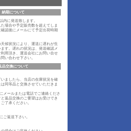
納期について
日以内に発送致します。
れた場合や予定販売数を超えてしま
文確認後にメールにて予定出荷時期
。
の天候状況により、運送に遅れが生
います。遅れの状況は、発送確認メ
ご利用頂き、運送会社にお問い合せ
お問い合わせ下さい。
返品交換について
ざいましたら、当店の在庫状況を確
たは同等品と交換させていただきま
内にメールまたは電話でご連絡くださ
すと返品交換のご要望はお受けでき
、ご了承ください。
内にご返送下さい。
品の場合はご容赦ください。