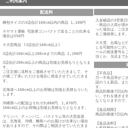
ご利用案内
配送料
入金確認の3営業
梱包サイズの3辺合計160cm以内の商品 1,100円
・商品の入荷が遅
った場合は、
ご注
※ヤマト運輸 宅急便コンパクトで送ることの出来る
をご連絡致します
場合は550円
※大雪、台風など
※大型商品 (3辺合計160cm以上)
じる可能性がござ
ールの発送番号を
3辺合計160cm以上200cmまでの商品 2,200円
頂くか、当店まで
3辺合計200cm以上の商品は別途お見積もりとなりま
す。
ご注文後に送料をご連絡させていただきまして、そ
【不良品】
の後ご了承いただける場合に発送させていただきま
万一不良品等がご
す。
認のうえ新品、ま
す。
北海道へ160cm以上のお荷物は別途お見積もりいた
商品到着後7日以
します。
い。それを過ぎま
なくなりますので
沖縄県への配送はそれぞれ880円、1,870円、
160cm以上のお荷物は別途お見積もりとなります。
【返品期限】
商品到着後7日以
マリンバ、ティンパニ、バスドラム等の大型楽器
は、北海道、沖縄、離島へのお届けが出来ない場合
【返品送料】
がありますので、その際はご相談させていただきま
お客様都合のご返