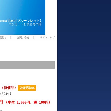
luemallet(ブルーマレット)
コンサート打楽器専門店
｜
｜
用案内
お問い合せ
サイトマップ
D) (特価品)
店舗受取OK
円(税込)
0円
(本体 1,000円、税 100円)
枚