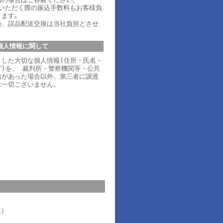
ていただく際の振込手数料もお客様負
ます｡
換、誤品配送交換は当社負担とさせ
個人情報に関して
りした大切な個人情報(住所・氏名・
)を、 裁判所・警察機関等・公共
請があった場合以外、第三者に譲渡
は一切ございません。
ん）