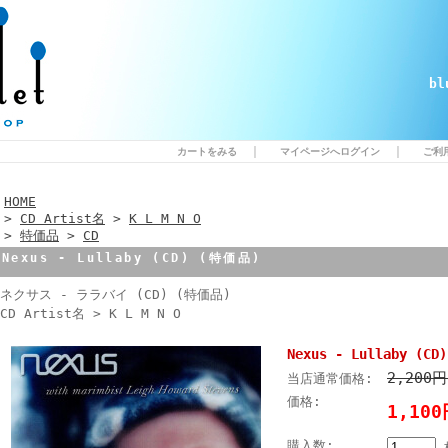
b
｜
｜
カートをみる
マイページへログイン
ご利
HOME
>
CD Artist名
>
K L M N O
>
特価品
>
CD
Nexus - Lullaby (CD) (特価品)
ネクサス - ララバイ (CD) (特価品)
CD Artist名 > K L M N O
Nexus - Lullaby (C
2,200
当店通常価格:
価格:
1,10
購入数: