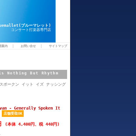
luemallet(ブルーマレット)
コンサート打楽器専門店
｜
｜
用案内
お問い合せ
サイトマップ
is Nothing But Rhythm
スポークン イット イズ ナッシング
van - Generally Spoken It
店舗受取OK
0円
(本体 4,400円、税 440円)
冊