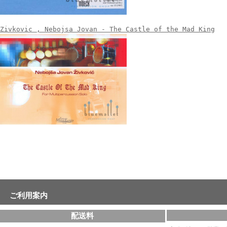
Zivkovic , Nebojsa Jovan - The Castle of the Mad King
ご利用案内
配送料