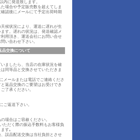
日以内に発送致します。
れた場合や予定販売数を超えてしま
文確認後にメールにて予定出荷時期
。
の天候状況により、運送に遅れが生
います。遅れの状況は、発送確認メ
ご利用頂き、運送会社にお問い合せ
お問い合わせ下さい。
返品交換について
ざいましたら、当店の在庫状況を確
たは同等品と交換させていただきま
内にメールまたは電話でご連絡くださ
すと返品交換のご要望はお受けでき
、ご了承ください。
内にご返送下さい。
品の場合はご容赦ください。
ていただく際の振込手数料もお客様負
ます｡
換、誤品配送交換は当社負担とさせ