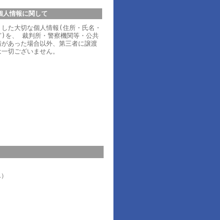
個人情報に関して
りした大切な個人情報(住所・氏名・
)を、 裁判所・警察機関等・公共
請があった場合以外、第三者に譲渡
は一切ございません。
ん）