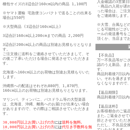
入金確認の3営業
梱包サイズの3辺合計160cm以内の商品 1,100円
・商品の入荷が遅
った場合は、
ご注
※ヤマト運輸 宅急便コンパクトで送ることの出来る
をご連絡致します
場合は550円
※大雪、台風など
※大型商品 (3辺合計160cm以上)
じる可能性がござ
ールの発送番号を
3辺合計160cm以上200cmまでの商品 2,200円
頂くか、当店まで
3辺合計200cm以上の商品は別途お見積もりとなりま
す。
ご注文後に送料をご連絡させていただきまして、そ
【不良品】
の後ご了承いただける場合に発送させていただきま
万一不良品等がご
す。
認のうえ新品、ま
す。
北海道へ160cm以上のお荷物は別途お見積もりいた
商品到着後7日以
します。
い。それを過ぎま
なくなりますので
沖縄県への配送はそれぞれ880円、1,870円、
160cm以上のお荷物は別途お見積もりとなります。
【返品期限】
商品到着後7日以
マリンバ、ティンパニ、バスドラム等の大型楽器
は、北海道、沖縄、離島へのお届けが出来ない場合
【返品送料】
がありますので、その際はご相談させていただきま
お客様都合のご返
す。
また､ご返金させ
担とさせていただき
30,000円以上お買い上げの方
には
送料を無料､
ただし、不良品交
10,000円以上お買い上げの方
には
代引き手数料を無
ていただきます。