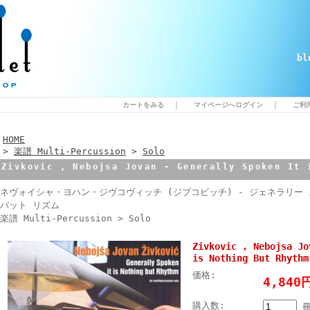
b
｜
｜
カートをみる
マイページへログイン
ご利
HOME
>
楽譜 Multi-Percussion
>
Solo
Zivkovic , Nebojsa Jovan - Generally Spoken It 
ネヴォイシャ・ヨハン・ジヴコヴィッチ (ジブコビッチ) - ジェネラリー 
バット リズム
楽譜 Multi-Percussion > Solo
Zivkovic , Nebojsa Jo
is Nothing But Rhythm
価格:
4,84
購入数: