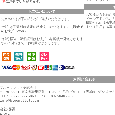
料
にさせていただきます。
お支払いについて
お客様からお預か
メールアドレスなど
お支払いは以下の方法がご選択いただけます。
機関からの提出要
*代引き手数料は規定の料金をいただきます。
（
現金で
または利用する事
のお支払いのみ
）
*銀行振込・郵便振替はお支払い確認後の発送となりま
すので発送までにお時間がかかります。
お問い合わせ
ブルーマレット株式会社
〒176-0021 東京都練馬区貫井1-39-4 毛利ビル1F （店舗はございませ
TEL： 03-3577-6063 FAX： 03-5848-3035
info@bluemallet.com
会社概要
HOME