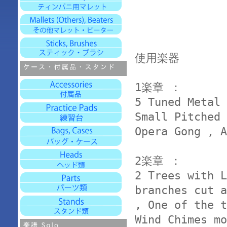
使用楽器
1楽章 ：
5 Tuned Metal 
Small Pitched 
Opera Gong , A
2楽章 ：
2 Trees with L
branches cut a
, One of the t
Wind Chimes mo