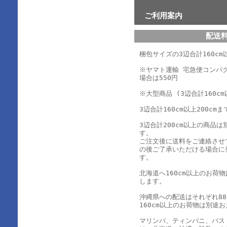
ご利用案内
配送
梱包サイズの3辺合計160cm以
※ヤマト運輸 宅急便コンパ
場合は550円
※大型商品 (3辺合計160cm
3辺合計160cm以上200cmま
3辺合計200cm以上の商品
す。
ご注文後に送料をご連絡させ
の後ご了承いただける場合に
す。
北海道へ160cm以上のお荷
します。
沖縄県への配送はそれぞれ880
160cm以上のお荷物は別途
マリンバ、ティンパニ、バス