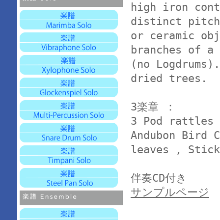
high iron cont
distinct pitch
or ceramic obj
branches of a 
(no Logdrums).
dried trees.
3楽章 ：
3 Pod rattles 
Andubon Bird C
leaves , Stick
伴奏CD付き
サンプルページ