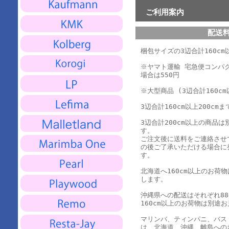
ご利用案内
配送
梱包サイズの3辺合計160cm以
※ヤマト運輸 宅急便コンパ
場合は550円
※大型商品 (3辺合計160cm
3辺合計160cm以上200cmま
3辺合計200cm以上の商品
す。
ご注文後に送料をご連絡させ
の後ご了承いただける場合に
す。
北海道へ160cm以上のお荷
します。
沖縄県への配送はそれぞれ880
160cm以上のお荷物は別途
マリンバ、ティンパニ、バス
は、北海道、沖縄、離島への