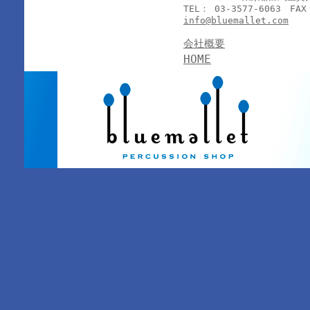
TEL： 03-3577-6063 FAX
info@bluemallet.com
会社概要
HOME