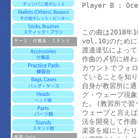
Player B : Oce
この曲は2018年
vol.10｣のた
渡邉達弘によって
作曲の〆切に終われ
カウントでフォロ
ていることを知り
自身が教習所に通
グ・ウェーブ現象
た｡ (教習所で
ウェーブと言えば
法を開発して作曲
楽器を縦にしたり