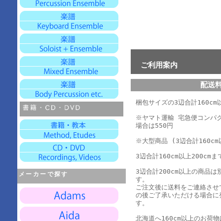
ご利用案内
配送
梱包サイズの3辺合計160cm以
※ヤマト運輸 宅急便コンパ
場合は550円
※大型商品 (3辺合計160cm
3辺合計160cm以上200cmま
3辺合計200cm以上の商品
メーカーで探す
す。
ご注文後に送料をご連絡させ
の後ご了承いただける場合に
す。
北海道へ160cm以上のお荷