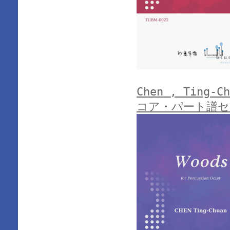
Chen , Ting-C
コア・パート譜セ