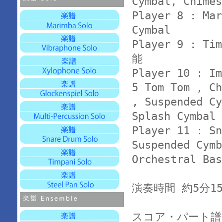
Cymbal, Chime
Player 8 : Mar
Cymbal
Player 9 : Ti
能
Player 10 : Im
5 Tom Tom , C
, Suspended Cy
Splash Cymbal
Player 11 : Sn
Suspended Cymb
Orchestral Bas
演奏時間 約5分1
スコア・パート譜