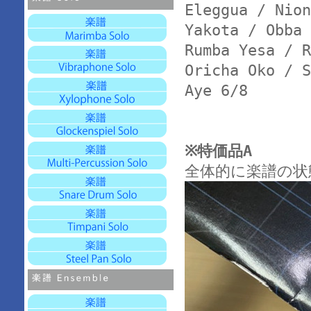
Eleggua / Nion
Yakota / Obba 
Rumba Yesa / R
Oricha Oko / S
Aye 6/8
※特価品A
全体的に楽譜の状