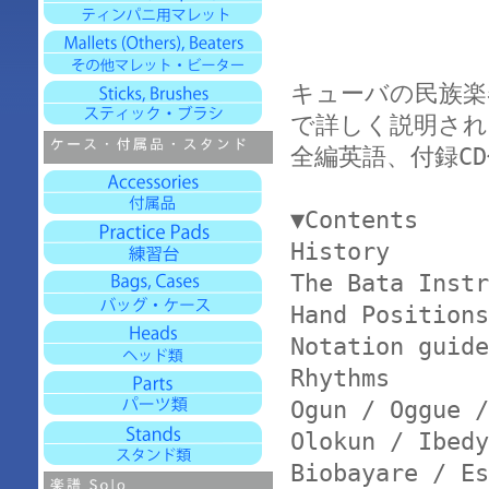
キューバの民族楽
で詳しく説明され
全編英語、付録C
▼Contents
History
The Bata Instr
Hand Positions
Notation guide
Rhythms
Ogun / Oggue /
Olokun / Ibedy
Biobayare / Es