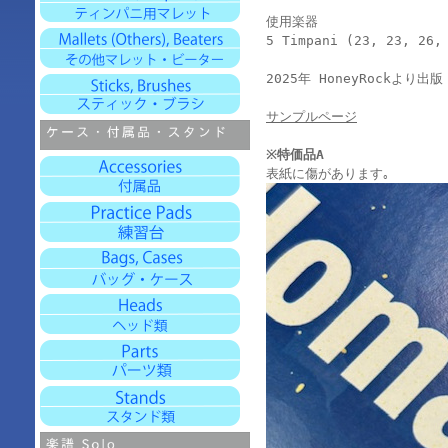
使用楽器
5 Timpani (23, 23, 26,
2025年 HoneyRockより出版
サンプルページ
※特価品A
表紙に傷があります｡