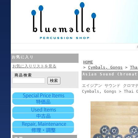
お気に入り
HOME
お気に入りリストを見る
>
Cymbals, Gongs
>
Tha
Asian Sound Chromat
商品検索
エイジアン サウンド クロマ
Cymbals, Gongs > Thai 