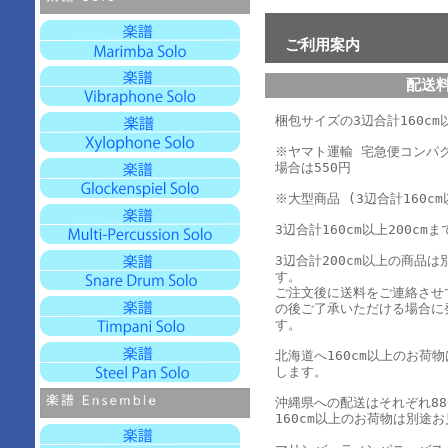
ご利用案内
配送
梱包サイズの3辺合計160cm以
※ヤマト運輸 宅急便コンパ
場合は550円
※大型商品 (3辺合計160cm
3辺合計160cm以上200cmま
3辺合計200cm以上の商品
す。
ご注文後に送料をご連絡させ
の後ご了承いただける場合に
す。
北海道へ160cm以上のお荷
します。
沖縄県への配送はそれぞれ880
160cm以上のお荷物は別途