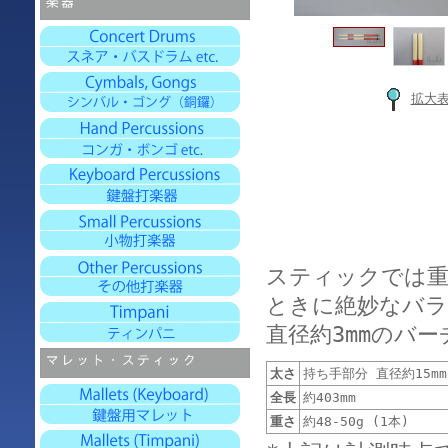
拡大
スティックでは
ときに絶妙なバラ
直径約3mmのバ
太さ
持ち手部分 直径約15mm
全長
約403mm
重さ
約48-50g (1本)