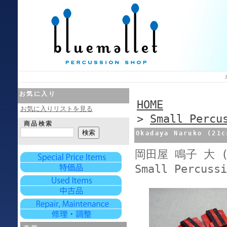
お気に入り
HOME
お気に入りリストを見る
>
Small Percu
商品検索
Okadaya Naruko (21c
岡田屋 鳴子 大 (
Small Percus