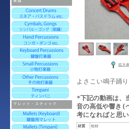
拡大
よさこい鳴子踊り
*下記の動画は、
音の高低や響き(
考になればと思い
材質
桧材