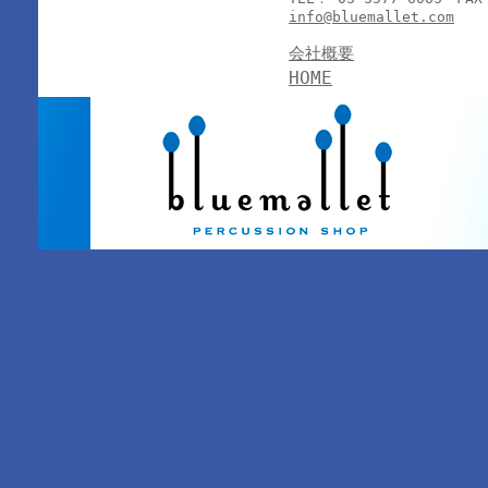
info@bluemallet.com
会社概要
HOME