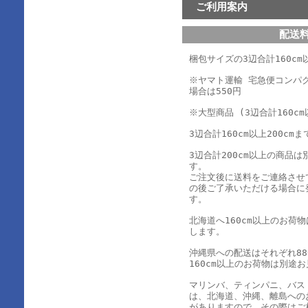
ご利用案内
配送
梱包サイズの3辺合計160cm以
※ヤマト運輸 宅急便コンパ
場合は550円
※大型商品 (3辺合計160cm
3辺合計160cm以上200cmま
3辺合計200cm以上の商品
す。
ご注文後に送料をご連絡させ
の後ご了承いただける場合に
す。
北海道へ160cm以上のお荷
します。
沖縄県への配送はそれぞれ880
160cm以上のお荷物は別途
マリンバ、ティンパニ、バス
は、北海道、沖縄、離島への
がありますので、その際はご