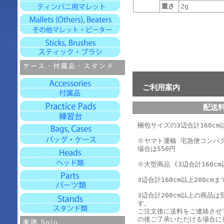
重さ
2g
ご利用案内
配送
梱包サイズの3辺合計160cm以
※ヤマト運輸 宅急便コンパ
場合は550円
※大型商品 (3辺合計160cm
3辺合計160cm以上200cmま
3辺合計200cm以上の商品
す。
ご注文後に送料をご連絡させ
の後ご了承いただける場合に