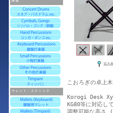
拡大
こおろぎの卓上木
Korogi Desk Xy
KG80等に対応し
調整可能な高さ (62c