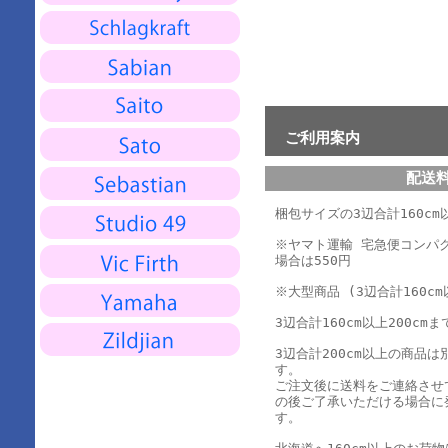
ご利用案内
配送
梱包サイズの3辺合計160cm以
※ヤマト運輸 宅急便コンパ
場合は550円
※大型商品 (3辺合計160cm
3辺合計160cm以上200cmま
3辺合計200cm以上の商品
す。
ご注文後に送料をご連絡させ
の後ご了承いただける場合に
す。