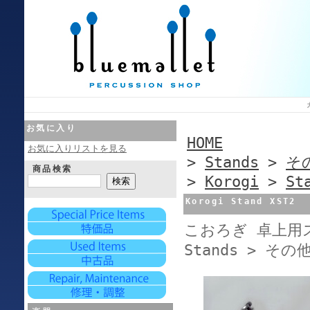
お気に入り
HOME
お気に入りリストを見る
>
Stands
>
その
商品検索
>
Korogi
>
St
Korogi Stand XST2
こおろぎ 卓上用ス
Stands > その他