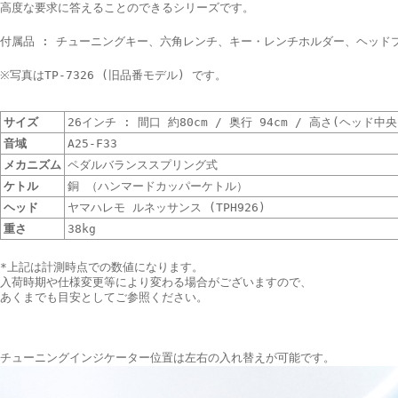
高度な要求に答えることのできるシリーズです。
付属品 : チューニングキー、六角レンチ、キー・レンチホルダー、ヘッド
※写真はTP-7326 (旧品番モデル) です。
サイズ
26インチ : 間口 約80cm / 奥行 94cm / 高さ(ヘッド中央
音域
A25-F33
メカニズム
ペダルバランススプリング式
ケトル
銅 （ハンマードカッパーケトル）
ヘッド
ヤマハレモ ルネッサンス (TPH926)
重さ
38kg
*上記は計測時点での数値になります。
入荷時期や仕様変更等により変わる場合がございますので、
あくまでも目安としてご参照ください。
チューニングインジケーター位置は左右の入れ替えが可能です。