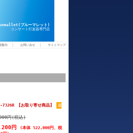
luemallet(ブルーマレット)
コンサート打楽器専門店
｜
｜
用案内
お問い合せ
サイトマップ
 TP-7326R 【お取り寄せ商品】
店
,000円(税込)
4,200円
(本体 522,000円、税