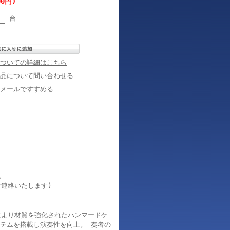
00円)
台
ついての詳細はこちら
品について問い合わせる
メールですすめる
。
連絡いたします)
により材質を強化されたハンマードケ
ステムを搭載し演奏性を向上。 奏者の