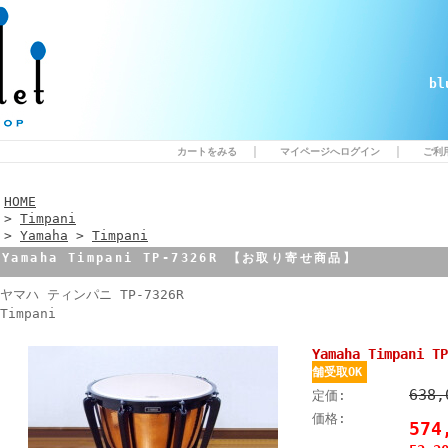
b
｜
｜
カートをみる
マイページへログイン
ご利
HOME
>
Timpani
>
Yamaha
>
Timpani
Yamaha Timpani TP-7326R 【お取り寄せ商品】
ヤマハ ティンパニ TP-7326R
Timpani
Yamaha Timpani
舗受取OK
638
定価:
価格:
57