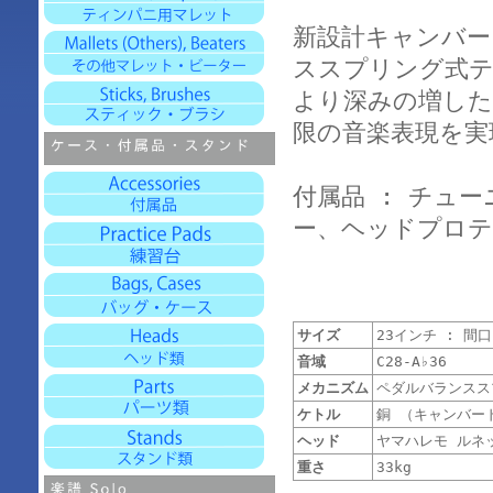
新設計キャンバー
ススプリング式テ
より深みの増した
限の音楽表現を実
付属品 : チュ
ー、ヘッドプロテ
サイズ
23インチ : 間口 
音域
C28-A♭36
メカニズム
ペダルバランスス
ケトル
銅 （キャンバー
ヘッド
ヤマハレモ ルネッ
重さ
33kg