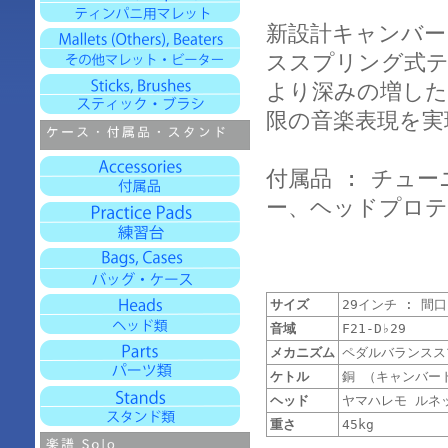
新設計キャンバー
ススプリング式テ
より深みの増した
限の音楽表現を実
付属品 : チュ
ー、ヘッドプロテ
サイズ
29インチ : 間口 
音域
F21-D♭29
メカニズム
ペダルバランスス
ケトル
銅 （キャンバー
ヘッド
ヤマハレモ ルネッ
重さ
45kg