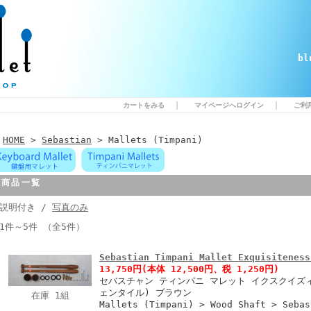
b
｜
｜
カートをみる
マイページへログイン
ご利
HOME
>
Sebastian
> Mallets (Timpani)
商品一覧
説明付き /
写真のみ
1件～5件 （全5件）
Sebastian Timpani Mallet Exquisiteness
13,750円
(本体 12,500円、税 1,250円)
セバスチャン ティンパニ マレット イクスクイズィト
ェンタイル) ブラウン
在庫 1組
Mallets (Timpani) > Wood Shaft > Sebas