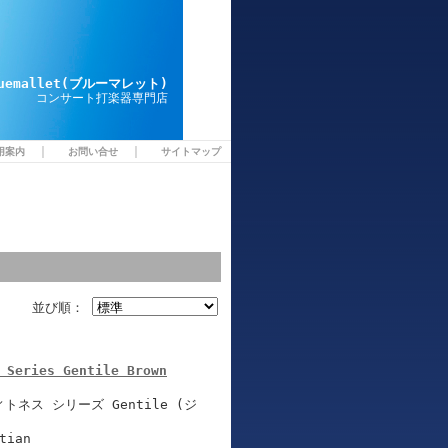
luemallet(ブルーマレット)
コンサート打楽器専門店
｜
｜
用案内
お問い合せ
サイトマップ
並び順：
 Series Gentile Brown
ネス シリーズ Gentile (ジ
tian