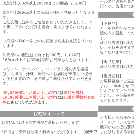
ールの発送番号を
3辺合計160cm以上200cmまでの商品 2,200円
頂くか、当店まで
3辺合計200cm以上の商品は別途お見積もりとなりま
す。
ご注文後に送料をご連絡させていただきまして、そ
【不良品】
の後ご了承いただける場合に発送させていただきま
万一不良品等がご
す。
認のうえ新品、ま
す。
北海道へ160cm以上のお荷物は別途お見積もりいた
商品到着後7日以
します。
い。それを過ぎま
なくなりますので
沖縄県への配送はそれぞれ880円、1,870円、
160cm以上のお荷物は別途お見積もりとなります。
【返品期限】
商品到着後7日以
マリンバ、ティンパニ、バスドラム等の大型楽器
は、北海道、沖縄、離島へのお届けが出来ない場合
【返品送料】
がありますので、その際はご相談させていただきま
お客様都合のご返
す。
また､ご返金させ
担とさせていただき
30,000円以上お買い上げの方
には
送料を無料､
ただし、不良品交
10,000円以上お買い上げの方
には
代引き手数料を無
ていただきます。
料
にさせていただきます。
お支払いについて
お客様からお預か
メールアドレスなど
お支払いは以下の方法がご選択いただけます。
機関からの提出要
*代引き手数料は規定の料金をいただきます。
（
現金で
または利用する事