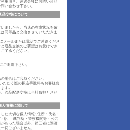
ご利用頂き、運送会社にお問い合せ
お問い合わせ下さい。
返品交換について
ざいましたら、当店の在庫状況を確
たは同等品と交換させていただきま
内にメールまたは電話でご連絡くださ
すと返品交換のご要望はお受けでき
、ご了承ください。
内にご返送下さい。
品の場合はご容赦ください。
ていただく際の振込手数料もお客様負
ます｡
換、誤品配送交換は当社負担とさせ
個人情報に関して
りした大切な個人情報(住所・氏名・
)を、 裁判所・警察機関等・公共
請があった場合以外、第三者に譲渡
は一切ございません。