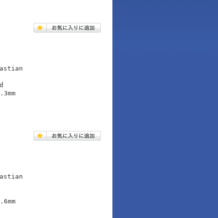
astian
d
.3mm
astian
.6mm