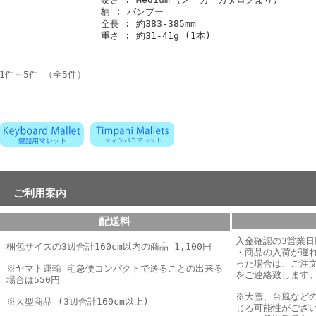
柄 : バンブー
全長 : 約383-385mm
重さ : 約31-41g (1本)
1件～5件 （全5件）
ご利用案内
配送料
入金確認の3営業
梱包サイズの3辺合計160cm以内の商品 1,100円
・商品の入荷が遅
った場合は、
ご注
※ヤマト運輸 宅急便コンパクトで送ることの出来る
をご連絡致します
場合は550円
※大雪、台風など
※大型商品 (3辺合計160cm以上)
じる可能性がござ