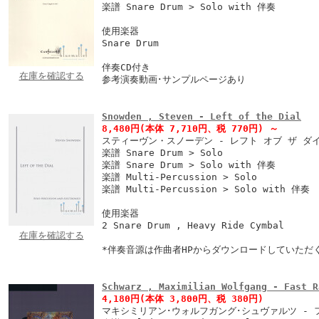
楽譜 Snare Drum > Solo with 伴奏
使用楽器
Snare Drum
伴奏CD付き
在庫を確認する
参考演奏動画･サンプルページあり
Snowden , Steven - Left of the Dial
8,480円
(本体 7,710円、税 770円)
～
スティーヴン・スノーデン - レフト オブ ザ ダ
楽譜 Snare Drum > Solo
楽譜 Snare Drum > Solo with 伴奏
楽譜 Multi-Percussion > Solo
楽譜 Multi-Percussion > Solo with 伴奏
使用楽器
2 Snare Drum , Heavy Ride Cymbal
在庫を確認する
*伴奏音源は作曲者HPからダウンロードしていただ
Schwarz , Maximilian Wolfgang - Fast R
4,180円
(本体 3,800円、税 380円)
マキシミリアン･ウォルフガング･シュヴァルツ - 