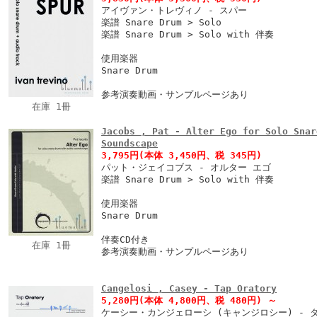
アイヴァン・トレヴィノ - スパー
楽譜 Snare Drum > Solo
楽譜 Snare Drum > Solo with 伴奏
使用楽器
Snare Drum
参考演奏動画・サンプルページあり
在庫 1冊
Jacobs , Pat - Alter Ego for Solo Snar
Soundscape
3,795円
(本体 3,450円、税 345円)
パット・ジェイコブス - オルター エゴ
楽譜 Snare Drum > Solo with 伴奏
使用楽器
Snare Drum
伴奏CD付き
在庫 1冊
参考演奏動画・サンプルページあり
Cangelosi , Casey - Tap Oratory
5,280円
(本体 4,800円、税 480円)
～
ケーシー・カンジェローシ (キャンジロシー) - 