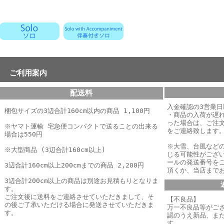
ご利用案内
配送料
入金確認の3営業
梱包サイズの3辺合計160cm以内の商品 1,100円
・商品の入荷が遅
った場合は、
ご注
※ヤマト運輸 宅急便コンパクトで送ることの出来る
をご連絡致します
場合は550円
※大雪、台風など
※大型商品 (3辺合計160cm以上)
じる可能性がござ
ールの発送番号を
3辺合計160cm以上200cmまでの商品 2,200円
頂くか、当店まで
3辺合計200cm以上の商品は別途お見積もりとなりま
す。
ご注文後に送料をご連絡させていただきまして、そ
【不良品】
の後ご了承いただける場合に発送させていただきま
万一不良品等がご
す。
認のうえ新品、ま
す。