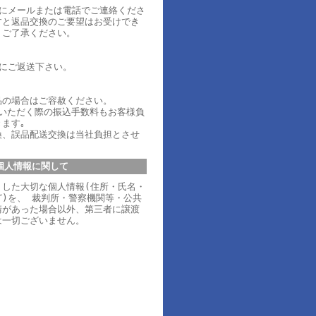
内にメールまたは電話でご連絡くださ
すと返品交換のご要望はお受けでき
、ご了承ください。
内にご返送下さい。
品の場合はご容赦ください。
ていただく際の振込手数料もお客様負
ます｡
換、誤品配送交換は当社負担とさせ
個人情報に関して
りした大切な個人情報(住所・氏名・
)を、 裁判所・警察機関等・公共
請があった場合以外、第三者に譲渡
は一切ございません。