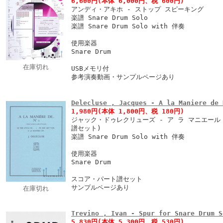
6,600円
(本体 6,000円、税 600円)
アンディ・アキホ - ストップ スピーキング
楽譜 Snare Drum Solo
楽譜 Snare Drum Solo with 伴奏
使用楽器
Snare Drum
在庫切れ
USBメモリ付
参考演奏動画・サンプルページあり
Delecluse , Jacques - A la Manier
1,980円
(本体 1,800円、税 180円)
ジャック・ドゥレクリューズ - ア ラ マニエール ド
譜セット)
楽譜 Snare Drum Solo with 伴奏
使用楽器
Snare Drum
スコア・パート譜セット
サンプルページあり
在庫切れ
Trevino , Ivan - Spur for Snare Drum S
5,830円
(本体 5,300円、税 530円)