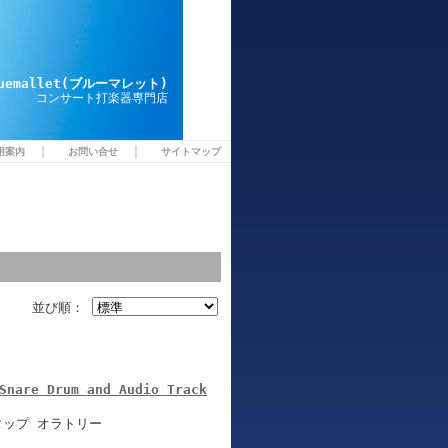
luemallet(ブルーマレット)
コンサート打楽器専門店
｜
｜
用案内
お問い合せ
サイトマップ
並び順：
Snare Drum and Audio Track
タップ オラトリー