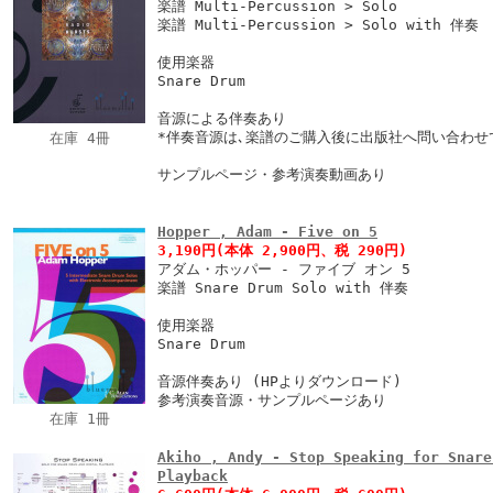
楽譜 Multi-Percussion > Solo
楽譜 Multi-Percussion > Solo with 伴奏
使用楽器
Snare Drum
音源による伴奏あり
*伴奏音源は､楽譜のご購入後に出版社へ問い合わせ
在庫 4冊
サンプルページ・参考演奏動画あり
Hopper , Adam - Five on 5
3,190円
(本体 2,900円、税 290円)
アダム・ホッパー - ファイブ オン 5
楽譜 Snare Drum Solo with 伴奏
使用楽器
Snare Drum
音源伴奏あり (HPよりダウンロード)
参考演奏音源・サンプルページあり
在庫 1冊
Akiho , Andy - Stop Speaking for Snare
Playback