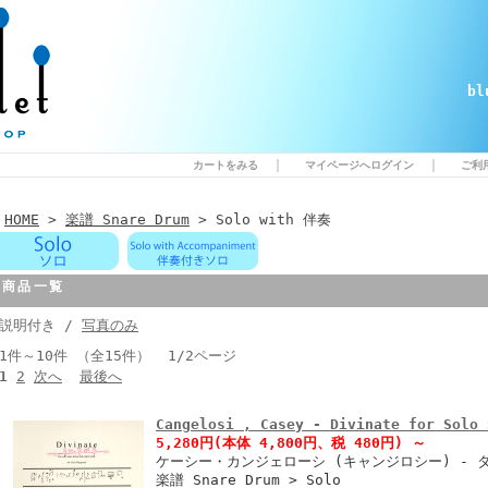
b
｜
｜
カートをみる
マイページへログイン
ご利
HOME
>
楽譜 Snare Drum
> Solo with 伴奏
商品一覧
説明付き /
写真のみ
1件～10件 （全15件） 1/2ページ
1
2
次へ
最後へ
Cangelosi , Casey - Divinate for Solo 
5,280円
(本体 4,800円、税 480円)
～
ケーシー・カンジェローシ (キャンジロシー) - 
楽譜 Snare Drum > Solo