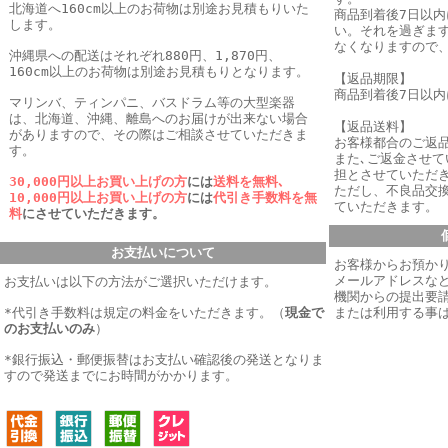
北海道へ160cm以上のお荷物は別途お見積もりいた
商品到着後7日以
します。
い。それを過ぎま
なくなりますので
沖縄県への配送はそれぞれ880円、1,870円、
160cm以上のお荷物は別途お見積もりとなります。
【返品期限】
商品到着後7日以
マリンバ、ティンパニ、バスドラム等の大型楽器
は、北海道、沖縄、離島へのお届けが出来ない場合
【返品送料】
がありますので、その際はご相談させていただきま
お客様都合のご返
す。
また､ご返金させ
担とさせていただき
30,000円以上お買い上げの方
には
送料を無料､
ただし、不良品交
10,000円以上お買い上げの方
には
代引き手数料を無
ていただきます。
料
にさせていただきます。
お支払いについて
お客様からお預か
メールアドレスなど
お支払いは以下の方法がご選択いただけます。
機関からの提出要
*代引き手数料は規定の料金をいただきます。
（
現金で
または利用する事
のお支払いのみ
）
*銀行振込・郵便振替はお支払い確認後の発送となりま
すので発送までにお時間がかかります。