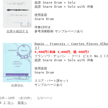
楽譜 Snare Drum > Solo
楽譜 Snare Drum > Solo with 伴奏
使用楽器
Snare Drum
伴奏CD付き
在庫を確認する
参考演奏動画･サンプルページあり
Dupin , Francois - Courtes Pieces 
ト)
4,400円
(本体 4,000円、税 400円)
フランソワ・デュパン - クート ピエス No.1 
楽譜 Snare Drum > Solo with 伴奏
使用楽器
Snare Drum
スコア・パート譜セット
サンプルページあり
在庫切れ
1件～10件 （全15件） 1/2ページ
1
2
次へ
最後へ