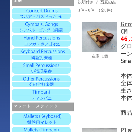
説明付き /
写真のみ
1件～8件 （全8件）
Gro
CM
46
グロ
ーン
在庫 1個
Sma
本体
全体
重さ
本体
商
Pla