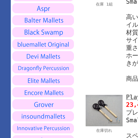
Sma
在庫 1組
高
イ
材質
サイ
重さ
ホー
き
商
Pla
23
プレ
Sma
在庫切れ
ス