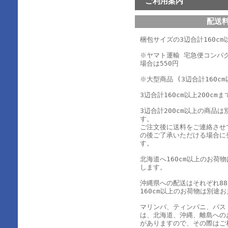
ご利用案内
配送
梱包サイズの3辺合計160cm以
※ヤマト運輸 宅急便コンパ
場合は550円
※大型商品 (3辺合計160cm
3辺合計160cm以上200cmま
3辺合計200cm以上の商品
す。
ご注文後に送料をご連絡させ
の後ご了承いただける場合に
す。
北海道へ160cm以上のお荷
します。
沖縄県への配送はそれぞれ880
160cm以上のお荷物は別途
マリンバ、ティンパニ、バス
は、北海道、沖縄、離島への
がありますので、その際はご