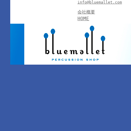
info@bluemallet.com
会社概要
HOME