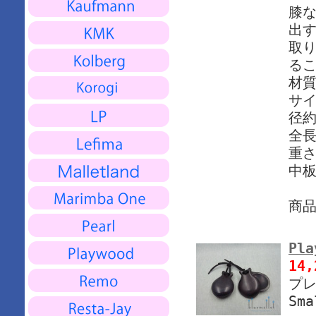
膝
出す
取
る
材質
サイ
径約
全長
重さ
中
商
Pla
14
プレ
Sma