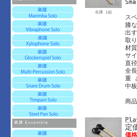
Sma
在庫 1組
ス
膝
出す
取
材質
サイ
直径
全長
重 
中
商
Pla
定
価