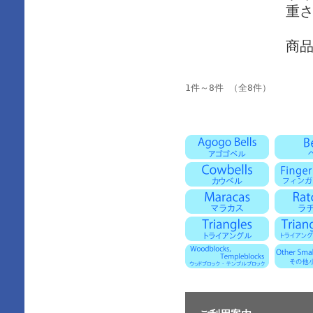
重さ
商
1件～8件 （全8件）