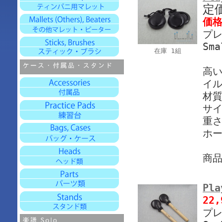
定
価
プレ
Sma
在庫 1組
高
イ
材質
サイ
重さ
ホー
商
Pla
22
プレ