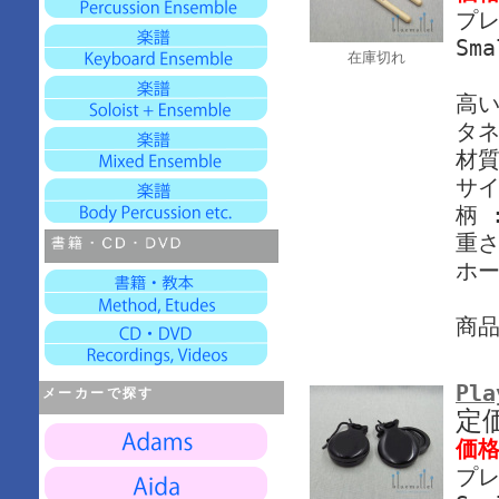
プレ
Sma
在庫切れ
高
タ
材質
サイ
柄 
重さ
ホー
商
Pla
メーカーで探す
定
価
プレ