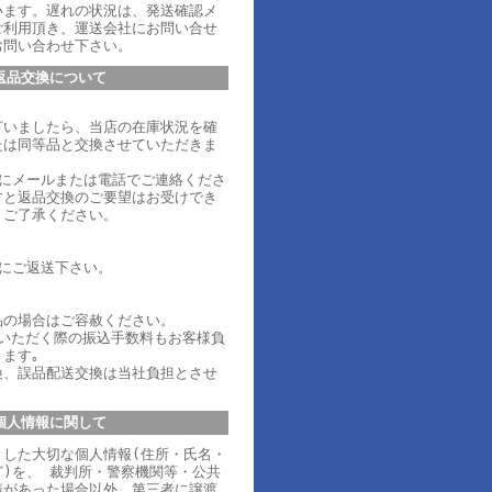
います。遅れの状況は、発送確認メ
ご利用頂き、運送会社にお問い合せ
お問い合わせ下さい。
返品交換について
ざいましたら、当店の在庫状況を確
たは同等品と交換させていただきま
内にメールまたは電話でご連絡くださ
すと返品交換のご要望はお受けでき
、ご了承ください。
内にご返送下さい。
品の場合はご容赦ください。
ていただく際の振込手数料もお客様負
ます｡
換、誤品配送交換は当社負担とさせ
個人情報に関して
りした大切な個人情報(住所・氏名・
)を、 裁判所・警察機関等・公共
請があった場合以外、第三者に譲渡