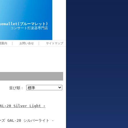
luemallet(ブルーマレット)
コンサート打楽器専門店
｜
｜
用案内
お問い合せ
サイトマップ
並び順：
AL-20 Silver Light -
 GAL-20 シルバーライト -