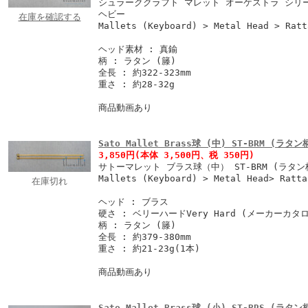
シュラーククラフト マレット オーケストラ シリーズ
ヘビー
在庫を確認する
Mallets (Keyboard) > Metal Head > Ratt
ヘッド素材 : 真鍮
柄 : ラタン (籐)
全長 : 約322-323mm
重さ : 約28-32g
商品動画あり
Sato Mallet Brass球 (中) ST-BRM (ラタン
3,850円
(本体 3,500円、税 350円)
サトーマレット ブラス球（中） ST-BRM (ラタン
Mallets (Keyboard) > Metal Head> Ratta
在庫切れ
ヘッド : ブラス
硬さ : ベリーハードVery Hard (メーカーカタ
柄 : ラタン (籐)
全長 : 約379-380mm
重さ : 約21-23g(1本)
商品動画あり
Sato Mallet Brass球 (小) ST-BRS (ラタン