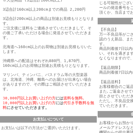
※大型商品 (3辺合計160cm以上)
じる可能性がござ
ールの発送番号を
3辺合計160cm以上200cmまでの商品 2,200円
頂くか、当店まで
3辺合計200cm以上の商品は別途お見積もりとなりま
す。
ご注文後に送料をご連絡させていただきまして、そ
【不良品】
の後ご了承いただける場合に発送させていただきま
万一不良品等がご
す。
認のうえ新品、ま
す。
北海道へ160cm以上のお荷物は別途お見積もりいた
商品到着後7日以
します。
い。それを過ぎま
なくなりますので
沖縄県への配送はそれぞれ880円、1,870円、
160cm以上のお荷物は別途お見積もりとなります。
【返品期限】
商品到着後7日以
マリンバ、ティンパニ、バスドラム等の大型楽器
は、北海道、沖縄、離島へのお届けが出来ない場合
【返品送料】
がありますので、その際はご相談させていただきま
お客様都合のご返
す。
また､ご返金させ
担とさせていただき
30,000円以上お買い上げの方
には
送料を無料､
ただし、不良品交
10,000円以上お買い上げの方
には
代引き手数料を無
ていただきます。
料
にさせていただきます。
お支払いについて
お客様からお預か
メールアドレスなど
お支払いは以下の方法がご選択いただけます。
機関からの提出要