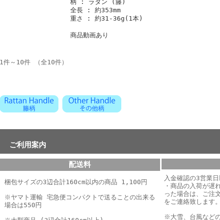
柄 : ラタン (籐)
全長 : 約353mm
重さ : 約31-36g(1本)
商品動画あり
1件～10件 （全10件）
ご利用案内
配送料
入金確認の3営業
梱包サイズの3辺合計160cm以内の商品 1,100円
・商品の入荷が遅
った場合は、
ご注
※ヤマト運輸 宅急便コンパクトで送ることの出来る
をご連絡致します
場合は550円
※大雪、台風など