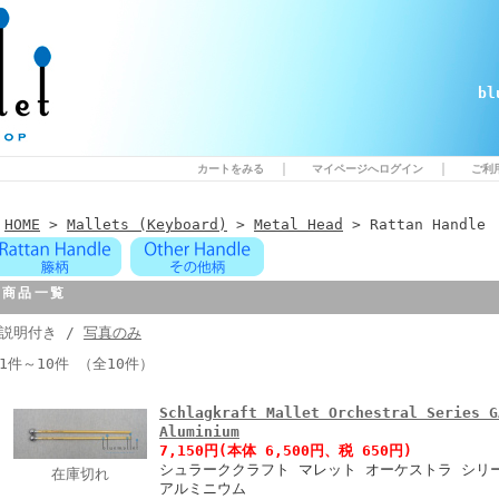
b
｜
｜
カートをみる
マイページへログイン
ご利
HOME
>
Mallets (Keyboard)
>
Metal Head
> Rattan Handle
商品一覧
説明付き /
写真のみ
1件～10件 （全10件）
Schlagkraft Mallet Orchestral Series G
Aluminium
7,150円
(本体 6,500円、税 650円)
シュラーククラフト マレット オーケストラ シリーズ
在庫切れ
アルミニウム