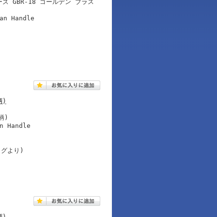
 GBR-18 ゴールデン ブラス
an Handle
柄)
柄)
n Handle
ログより)
柄)