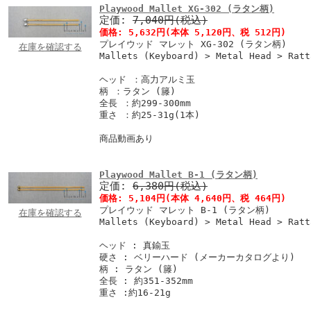
Playwood Mallet XG-302 (ラタン柄)
定価:
7,040円(税込)
価格:
5,632円
(本体 5,120円、税 512円)
プレイウッド マレット XG-302 (ラタン柄)
在庫を確認する
Mallets (Keyboard) > Metal Head > Ratt
ヘッド ：高力アルミ玉
柄 ：ラタン (籐)
全長 ：約299-300mm
重さ ：約25-31g(1本)
商品動画あり
Playwood Mallet B-1 (ラタン柄)
定価:
6,380円(税込)
価格:
5,104円
(本体 4,640円、税 464円)
プレイウッド マレット B-1 (ラタン柄)
在庫を確認する
Mallets (Keyboard) > Metal Head > Ratt
ヘッド : 真鍮玉
硬さ : ベリーハード (メーカーカタログより)
柄 : ラタン (籐)
全長 : 約351-352mm
重さ :約16-21g