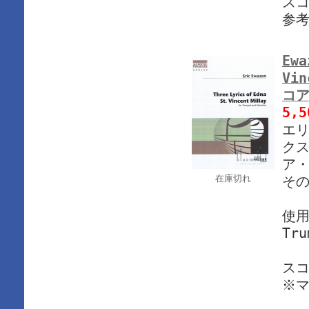
ス
参
Ewa
Vin
コア
5,
エリ
クス
ア・
在庫切れ
その
使
Tru
ス
※