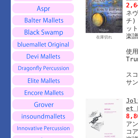
2,
ネヴ
チ)
ット
楽譜
在庫切れ
使
Tru
スコ
サ
Jol
et
8,
アン
コア