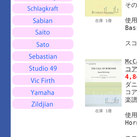
その
使
在庫 1冊
Bas
ス
McC
コア
4,
ダニ
コア
楽譜
在庫 1冊
使
Hor