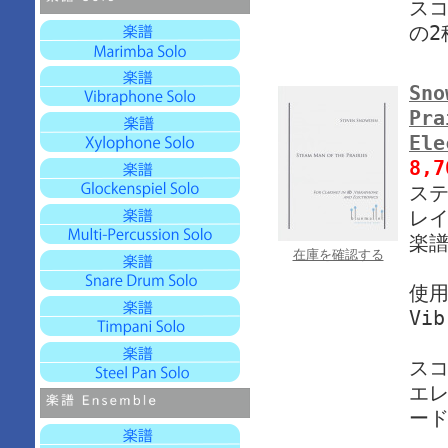
スコ
の2
Sno
Pra
El
8,
ステ
レイ
楽譜
在庫を確認する
使
Vib
ス
エレ
ード