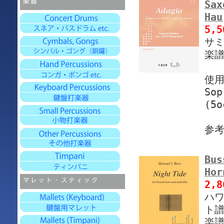
Sax
Hau
5,
サミ
楽譜
使
Sop
(5o
参
Bus
Ho
2,
ハワ
ト譜
楽譜