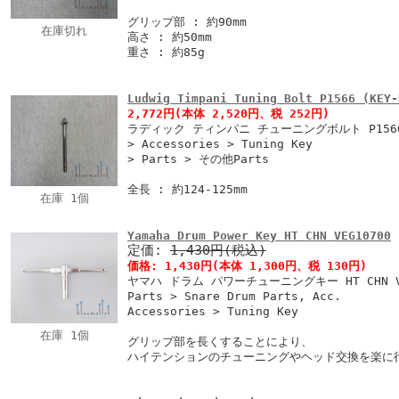
グリップ部 : 約90mm
在庫切れ
高さ : 約50mm
重さ : 約85g
Ludwig Timpani Tuning Bolt P1566 (KEY-
2,772円
(本体 2,520円、税 252円)
ラディック ティンパニ チューニングボルト P156
> Accessories > Tuning Key
> Parts > その他Parts
全長 : 約124-125mm
在庫 1個
Yamaha Drum Power Key HT CHN VEG10700
定価:
1,430円(税込)
価格:
1,430円
(本体 1,300円、税 130円)
ヤマハ ドラム パワーチューニングキー HT CHN VE
Parts > Snare Drum Parts, Acc.
Accessories > Tuning Key
在庫 1個
グリップ部を長くすることにより、
ハイテンションのチューニングやヘッド交換を楽に