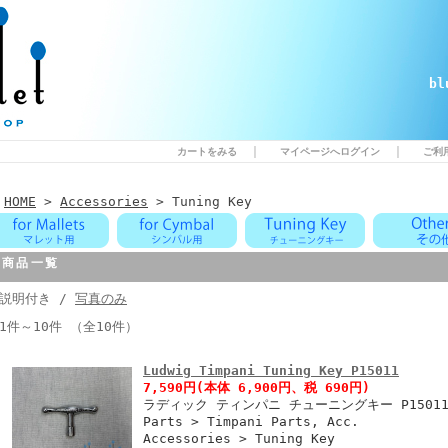
b
｜
｜
カートをみる
マイページへログイン
ご利
HOME
>
Accessories
> Tuning Key
商品一覧
説明付き /
写真のみ
1件～10件 （全10件）
Ludwig Timpani Tuning Key P15011
7,590円
(本体 6,900円、税 690円)
ラディック ティンパニ チューニングキー P1501
Parts > Timpani Parts, Acc.
Accessories > Tuning Key