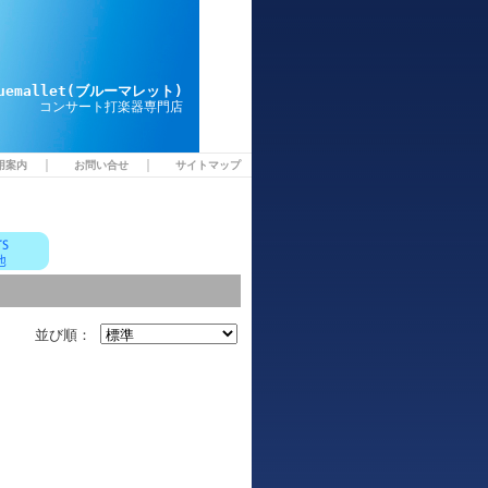
luemallet(ブルーマレット)
コンサート打楽器専門店
｜
｜
用案内
お問い合せ
サイトマップ
並び順：
1