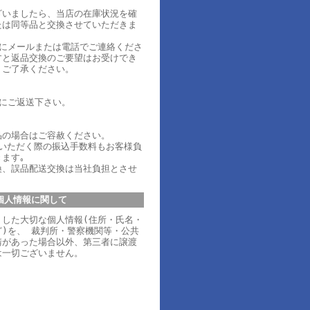
ざいましたら、当店の在庫状況を確
たは同等品と交換させていただきま
内にメールまたは電話でご連絡くださ
すと返品交換のご要望はお受けでき
、ご了承ください。
内にご返送下さい。
品の場合はご容赦ください。
ていただく際の振込手数料もお客様負
ます｡
換、誤品配送交換は当社負担とさせ
個人情報に関して
りした大切な個人情報(住所・氏名・
)を、 裁判所・警察機関等・公共
請があった場合以外、第三者に譲渡
は一切ございません。