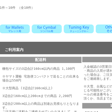
1件～10件 （全10件）
ご利用案内
配送料
入金確認の3営業
梱包サイズの3辺合計160cm以内の商品 1,100円
・商品の入荷が遅
った場合は、
ご注
※ヤマト運輸 宅急便コンパクトで送ることの出来る
をご連絡致します
場合は550円
※大雪、台風など
※大型商品 (3辺合計160cm以上)
じる可能性がござ
ールの発送番号を
3辺合計160cm以上200cmまでの商品 2,200円
頂くか、当店まで
3辺合計200cm以上の商品は別途お見積もりとなりま
す。
ご注文後に送料をご連絡させていただきまして、そ