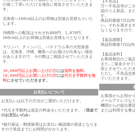
【不良品】
の後ご了承いただける場合に発送させていただきま
万一不良品等がご
す。
認のうえ新品、ま
す。
北海道へ160cm以上のお荷物は別途お見積もりいた
商品到着後7日以
します。
い。それを過ぎま
なくなりますので
沖縄県への配送はそれぞれ880円、1,870円、
160cm以上のお荷物は別途お見積もりとなります。
【返品期限】
商品到着後7日以
マリンバ、ティンパニ、バスドラム等の大型楽器
は、北海道、沖縄、離島へのお届けが出来ない場合
【返品送料】
がありますので、その際はご相談させていただきま
お客様都合のご返
す。
また､ご返金させ
担とさせていただき
30,000円以上お買い上げの方
には
送料を無料､
ただし、不良品交
10,000円以上お買い上げの方
には
代引き手数料を無
ていただきます。
料
にさせていただきます。
お支払いについて
お客様からお預か
メールアドレスなど
お支払いは以下の方法がご選択いただけます。
機関からの提出要
*代引き手数料は規定の料金をいただきます。
（
現金で
または利用する事
のお支払いのみ
）
*銀行振込・郵便振替はお支払い確認後の発送となりま
すので発送までにお時間がかかります。