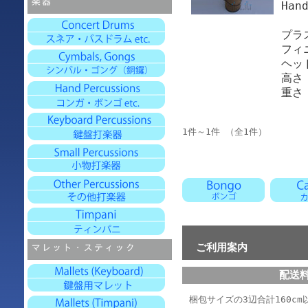
Han
プラ
フィニ
ヘッ
高さ 
重さ 
1件～1件 （全1件）
ご利用案内
配送
梱包サイズの3辺合計160cm以