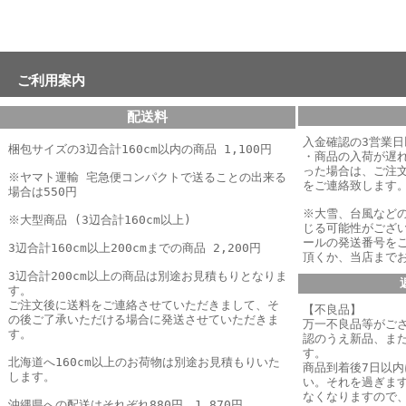
ご利用案内
配送料
入金確認の3営業
梱包サイズの3辺合計160cm以内の商品 1,100円
・商品の入荷が遅
った場合は、
ご注
※ヤマト運輸 宅急便コンパクトで送ることの出来る
をご連絡致します
場合は550円
※大雪、台風など
※大型商品 (3辺合計160cm以上)
じる可能性がござ
ールの発送番号を
3辺合計160cm以上200cmまでの商品 2,200円
頂くか、当店まで
3辺合計200cm以上の商品は別途お見積もりとなりま
す。
ご注文後に送料をご連絡させていただきまして、そ
【不良品】
の後ご了承いただける場合に発送させていただきま
万一不良品等がご
す。
認のうえ新品、ま
す。
北海道へ160cm以上のお荷物は別途お見積もりいた
商品到着後7日以
します。
い。それを過ぎま
なくなりますので
沖縄県への配送はそれぞれ880円、1,870円、