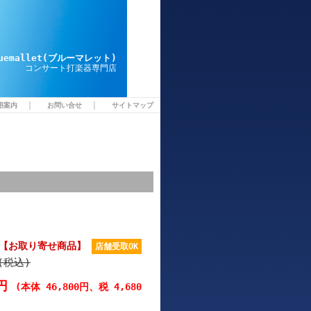
luemallet(ブルーマレット)
コンサート打楽器専門店
｜
｜
用案内
お問い合せ
サイトマップ
9WR 【お取り寄せ商品】
店舗受取OK
円(税込)
0円
(本体 46,800円、税 4,680