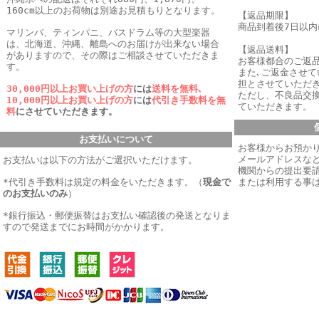
160cm以上のお荷物は別途お見積もりとなります。
【返品期限】
商品到着後7日以
マリンバ、ティンパニ、バスドラム等の大型楽器
は、北海道、沖縄、離島へのお届けが出来ない場合
【返品送料】
がありますので、その際はご相談させていただきま
お客様都合のご返
す。
また､ご返金させ
担とさせていただき
30,000円以上お買い上げの方
には
送料を無料､
ただし、不良品交
10,000円以上お買い上げの方
には
代引き手数料を無
ていただきます。
料
にさせていただきます。
お支払いについて
お客様からお預か
メールアドレスなど
お支払いは以下の方法がご選択いただけます。
機関からの提出要
*代引き手数料は規定の料金をいただきます。
（
現金で
または利用する事
のお支払いのみ
）
*銀行振込・郵便振替はお支払い確認後の発送となりま
すので発送までにお時間がかかります。