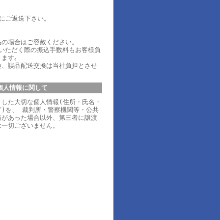
内にご返送下さい。
品の場合はご容赦ください。
ていただく際の振込手数料もお客様負
ます｡
換、誤品配送交換は当社負担とさせ
個人情報に関して
りした大切な個人情報(住所・氏名・
)を、 裁判所・警察機関等・公共
請があった場合以外、第三者に譲渡
は一切ございません。