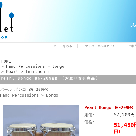
b
｜
｜
カートをみる
マイページへログイン
ご利
HOME
>
Hand Percussions
>
Bongo
>
Pearl
>
Insruments
Pearl Bongo BG-209WR 【お取り寄せ商品】
パール ボンゴ BG-209WR
Hand Percussions > Bongo
Pearl Bongo BG-20
57,200
定価:
価格:
51,48
円)