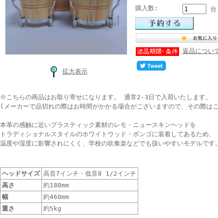
購入数:
台
返品につい
拡大表示
※こちらの商品はお取り寄せになります。 通常2-3日で入荷いたします。
(メーカーで品切れの際はお時間がかかる場合がございますので、その際はご
本革の感触に近いプラスティック素材のレモ・ニュースキンヘッドを
トラディショナルスタイルのホワイトウッド・ボンゴに装着してあるため、
温度や湿度に影響されにくく、学校の吹奏楽などでも扱いやすいモデルです
ヘッドサイズ
高音7インチ・低音8 1/2インチ
高さ
約180mm
幅
約460mm
重さ
約5kg