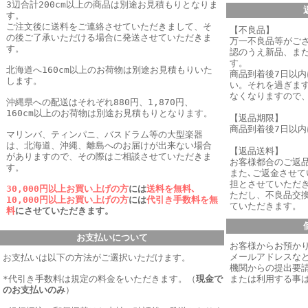
3辺合計200cm以上の商品は別途お見積もりとなりま
す。
ご注文後に送料をご連絡させていただきまして、そ
【不良品】
の後ご了承いただける場合に発送させていただきま
万一不良品等がご
す。
認のうえ新品、ま
す。
北海道へ160cm以上のお荷物は別途お見積もりいた
商品到着後7日以
します。
い。それを過ぎま
なくなりますので
沖縄県への配送はそれぞれ880円、1,870円、
160cm以上のお荷物は別途お見積もりとなります。
【返品期限】
商品到着後7日以
マリンバ、ティンパニ、バスドラム等の大型楽器
は、北海道、沖縄、離島へのお届けが出来ない場合
【返品送料】
がありますので、その際はご相談させていただきま
お客様都合のご返
す。
また､ご返金させ
担とさせていただき
30,000円以上お買い上げの方
には
送料を無料､
ただし、不良品交
10,000円以上お買い上げの方
には
代引き手数料を無
ていただきます。
料
にさせていただきます。
お支払いについて
お客様からお預か
メールアドレスなど
お支払いは以下の方法がご選択いただけます。
機関からの提出要
*代引き手数料は規定の料金をいただきます。
（
現金で
または利用する事
のお支払いのみ
）