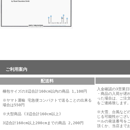
ご利用案内
配送料
入金確認の3営業
梱包サイズの3辺合計160cm以内の商品 1,100円
・商品の入荷が遅
った場合は、
ご注
※ヤマト運輸 宅急便コンパクトで送ることの出来る
をご連絡致します
場合は550円
※大雪、台風など
※大型商品 (3辺合計160cm以上)
じる可能性がござ
ールの発送番号を
3辺合計160cm以上200cmまでの商品 2,200円
頂くか、当店まで