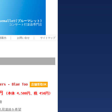
luemallet(ブルーマレット)
コンサート打楽器専門店
｜
｜
用案内
お問い合せ
サイトマップ
ers - Blue Too
店舗受取OK
0円
(本体 4,500円、税 450円)
冊
入荷連絡を希望