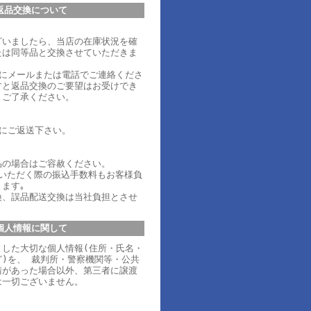
返品交換について
ざいましたら、当店の在庫状況を確
たは同等品と交換させていただきま
内にメールまたは電話でご連絡くださ
すと返品交換のご要望はお受けでき
、ご了承ください。
内にご返送下さい。
品の場合はご容赦ください。
ていただく際の振込手数料もお客様負
ます｡
換、誤品配送交換は当社負担とさせ
個人情報に関して
りした大切な個人情報(住所・氏名・
)を、 裁判所・警察機関等・公共
請があった場合以外、第三者に譲渡
は一切ございません。