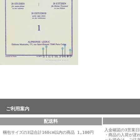
ご利用案内
配送料
入金確認の3営業
梱包サイズの3辺合計160cm以内の商品 1,100円
・商品の入荷が遅
った場合は、
ご注