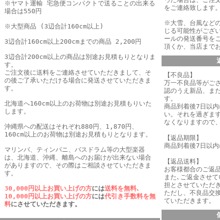
※ヤマト運輸 宅急便コンパクトで送ることの出来る
をご連絡致します
場合は550円
※大雪、台風など
※大型商品 (3辺合計160cm以上)
じる可能性がござ
ールの発送番号を
3辺合計160cm以上200cmまでの商品 2,200円
頂くか、当店まで
3辺合計200cm以上の商品は別途お見積もりとなりま
す。
ご注文後に送料をご連絡させていただきまして、そ
【不良品】
の後ご了承いただける場合に発送させていただきま
万一不良品等がご
す。
認のうえ新品、ま
す。
北海道へ160cm以上のお荷物は別途お見積もりいた
商品到着後7日以
します。
い。それを過ぎま
なくなりますので
沖縄県への配送はそれぞれ880円、1,870円、
160cm以上のお荷物は別途お見積もりとなります。
【返品期限】
商品到着後7日以
マリンバ、ティンパニ、バスドラム等の大型楽器
は、北海道、沖縄、離島へのお届けが出来ない場合
【返品送料】
がありますので、その際はご相談させていただきま
お客様都合のご返
す。
また､ご返金させ
担とさせていただき
30,000円以上お買い上げの方
には
送料を無料､
ただし、不良品交
10,000円以上お買い上げの方
には
代引き手数料を無
ていただきます。
料
にさせていただきます。