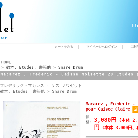
b
｜
｜
カートをみる
マイページへログイン
ご利
HOME
>
教本, Etudes, 書籍他
>
Snare Drum
Macarez , Frederic - Caisse Noisette 20 Etudes 
フレデリック・マカレス - ケス ノワゼット
教本, Etudes, 書籍他 > Snare Drum
Macarez , Frederic - 
pour Caisee Claire
店
価
3,080円
(本体 2,
格:
円
(本体 3,000円、