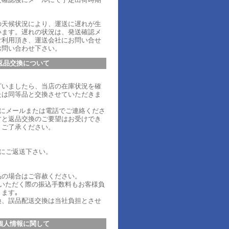
。
の天候状況により、運送に遅れが生
います。遅れの状況は、発送確認メ
ご利用頂き、運送会社にお問い合せ
お問い合わせ下さい。
返品交換について
ざいましたら、当店の在庫状況を確
たは同等品と交換させていただきま
内にメールまたは電話でご連絡くださ
すと返品交換のご要望はお受けでき
、ご了承ください。
内にご返送下さい。
品の場合はご容赦ください。
ていただく際の振込手数料もお客様負
ます｡
換、誤品配送交換は当社負担とさせ
個人情報に関して