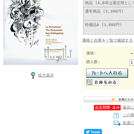
商品 (A,B等は選定用と
通常商品 (3,300円)
特価品A (3,080円)
価格と在庫を一覧で確認する
価格:
－
購入数:
拡大表示
返品
この
友達