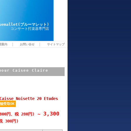
luemallet(ブルーマレット)
コンサート打楽器専門店
｜
｜
用案内
お問い合せ
サイトマップ
pour Caisee Claire
Caisse Noisette 20 Etudes
舗受取OK
3,300
800円、税 280円)
～
税 300円)