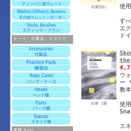
使
在庫切れ
すべ
エ
ド
Sko
the
4,
ウォ
ー 
教本
使
在庫 1冊
Sna
スネ