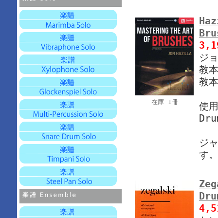
Haz
Bru
3,
ジョ
教本
教本
在庫 1冊
使
Dru
ジャ
す
Zeg
Dru
4,