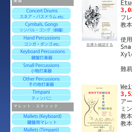
Etu
3,
フレ
教本
使
在庫を確認する
Sna
Xyl
難易
Wei
3,
アー
ミ
教本
教本