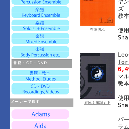
ヤン
ズ
教本
使
在庫切れ
Sna
Leo
for
6,
マル
教本,
使
メーカーで探す
在庫を確認する
Sna
パ
ラ