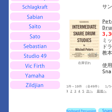
サ
Pet
Dru
3,
ミッ
ドラ
教本
在庫切れ
使
Sna
1件～10件 （全49件） 1/
1
2
3
4
5
次へ
最後へ