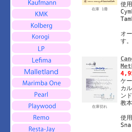
使
在庫 1冊
Cym
Tam
オ
す
Can
Met
4,
ケー
カル
ンド
教本
在庫切れ
使
Sna