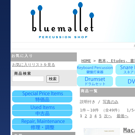
お気に入り
HOME
>
教本, Etudes, 
お気に入りリストを見る
商品検索
商品一覧
説明付き /
写真のみ
1件～10件 （全49件） 1/
1
2
3
4
5
次へ
最後へ
Mac