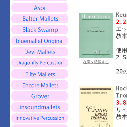
Keu
2,
エッ
教本
使
2 S
在庫を確認する
20
Hoc
Tro
3,
リヒ
教本