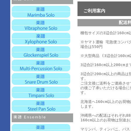
ご利用案内
配送
梱包サイズの3辺合計160cm以
※ヤマト運輸 宅急便コンパ
場合は550円
※大型商品 (3辺合計160cm
3辺合計160cm以上200cmま
3辺合計200cm以上の商品
す。
ご注文後に送料をご連絡させ
の後ご了承いただける場合に
す。
北海道へ160cm以上のお荷
します。
沖縄県への配送はそれぞれ880
160cm以上のお荷物は別途
マリンバ、ティンパニ、バス