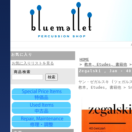
お気に入り
HOME
お気に入りリストを見る
>
教本, Etudes, 書籍他
Zegalski , Jan - 40
商品検索
ヤン・ゼガルスキ (ツェガルス
教本, Etudes, 書籍他 > Sn