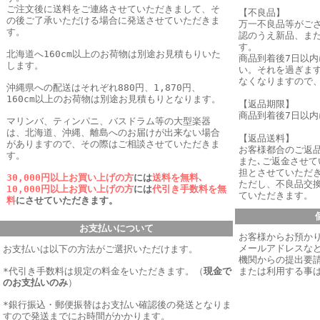
ご注文後に送料をご連絡させていただきまして、そ
【不良品】
の後ご了承いただける場合に発送させていただきま
万一不良品等がご
す。
認のうえ新品、ま
す。
北海道へ160cm以上のお荷物は別途お見積もりいた
商品到着後7日以
します。
い。それを過ぎま
なくなりますので
沖縄県への配送はそれぞれ880円、1,870円、
160cm以上のお荷物は別途お見積もりとなります。
【返品期限】
商品到着後7日以
マリンバ、ティンパニ、バスドラム等の大型楽器
は、北海道、沖縄、離島へのお届けが出来ない場合
【返品送料】
がありますので、その際はご相談させていただきま
お客様都合のご返
す。
また､ご返金させ
担とさせていただき
30,000円以上お買い上げの方
には
送料を無料､
ただし、不良品交
10,000円以上お買い上げの方
には
代引き手数料を無
ていただきます。
料
にさせていただきます。
お支払いについて
お客様からお預か
メールアドレスなど
お支払いは以下の方法がご選択いただけます。
機関からの提出要
*代引き手数料は規定の料金をいただきます。
（
現金で
または利用する事
のお支払いのみ
）
*銀行振込・郵便振替はお支払い確認後の発送となりま
すので発送までにお時間がかかります。