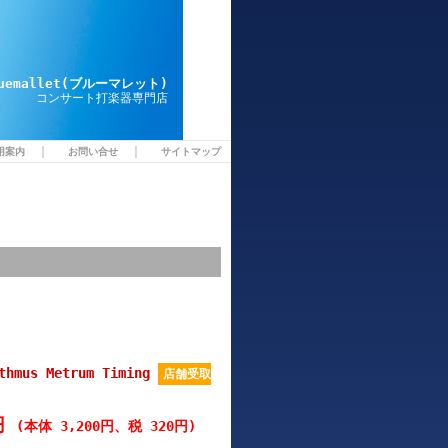
luemallet(ブルーマレット)
コンサート打楽器専門店
｜
｜
用案内
お問い合せ
サイトマップ
thmus Metrum Timing
店舗受取
0円
(本体 3,200円、税 320円)