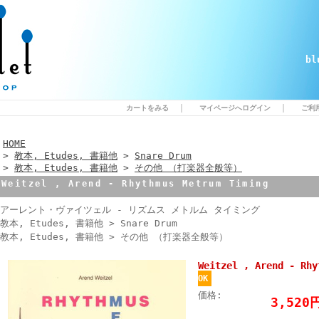
b
｜
｜
カートをみる
マイページへログイン
ご利
HOME
>
教本, Etudes, 書籍他
>
Snare Drum
>
教本, Etudes, 書籍他
>
その他 （打楽器全般等）
Weitzel , Arend - Rhythmus Metrum Timing
アーレント・ヴァイツェル - リズムス メトルム タイミング
教本, Etudes, 書籍他 > Snare Drum
教本, Etudes, 書籍他 > その他 （打楽器全般等）
Weitzel , Arend - Rhy
OK
価格:
3,52