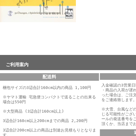
ご利用案内
配送料
入金確認の3営業
梱包サイズの3辺合計160cm以内の商品 1,100円
・商品の入荷が遅
った場合は、
ご注
※ヤマト運輸 宅急便コンパクトで送ることの出来る
をご連絡致します
場合は550円
※大雪、台風など
※大型商品 (3辺合計160cm以上)
じる可能性がござ
ールの発送番号を
3辺合計160cm以上200cmまでの商品 2,200円
頂くか、当店まで
3辺合計200cm以上の商品は別途お見積もりとなりま
す。