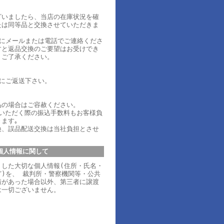
ざいましたら、当店の在庫状況を確
たは同等品と交換させていただきま
内にメールまたは電話でご連絡くださ
すと返品交換のご要望はお受けでき
、ご了承ください。
内にご返送下さい。
品の場合はご容赦ください。
ていただく際の振込手数料もお客様負
ます｡
換、誤品配送交換は当社負担とさせ
個人情報に関して
りした大切な個人情報(住所・氏名・
)を、 裁判所・警察機関等・公共
請があった場合以外、第三者に譲渡
は一切ございません。