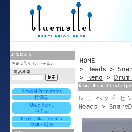
お気に入り
HOME
お気に入りリストを見る
>
Heads
>
Sna
商品検索
>
Remo
>
Drum
Remo Head Pinstripe
レモ ヘッド ピンス
Heads > Snare