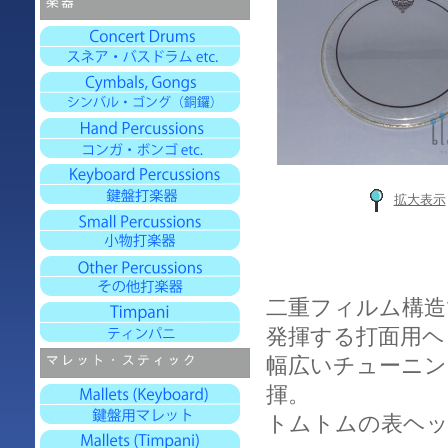
拡大表示
二重フィルム構造
発揮する打面用ヘ
幅広いチューニ
揮。
トムトムの表ヘ