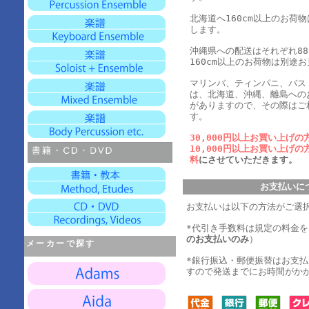
北海道へ160cm以上のお荷
します。
沖縄県への配送はそれぞれ880
160cm以上のお荷物は別途
マリンバ、ティンパニ、バス
は、北海道、沖縄、離島への
がありますので、その際はご
す。
30,000円以上お買い上げの
10,000円以上お買い上げの
料
にさせていただきます。
お支払いに
お支払いは以下の方法がご選
*代引き手数料は規定の料金
のお支払いのみ
）
メーカーで探す
*銀行振込・郵便振替はお支
すので発送までにお時間がか