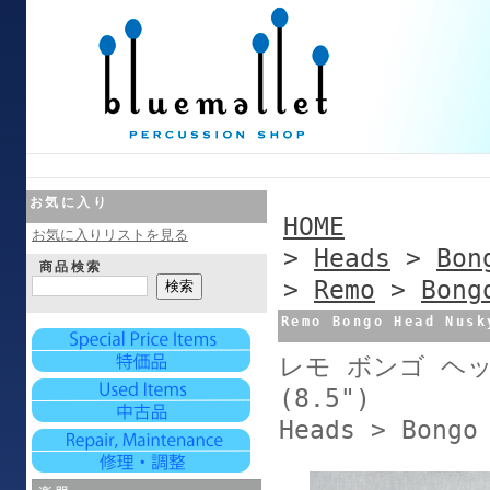
お気に入り
HOME
お気に入りリストを見る
>
Heads
>
Bon
商品検索
>
Remo
>
Bong
Remo Bongo Head Nusk
レモ ボンゴ ヘッド
(8.5")
Heads > Bongo