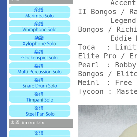
Accents Arm
II Bongos / R
Legend Seri
Bongos / Rich
Eddie Mont
Toca : Limite
Elite Pro / E
Pearl : Bobby
Bongos / Elit
Meinl : Free 
Tycoon : Mast