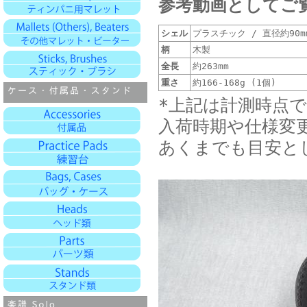
参考動画としてご
シェル
プラスチック / 直径約90mm
柄
木製
全長
約263mm
重さ
約166-168g (1個)
*上記は計測時点
入荷時期や仕様変
あくまでも目安と