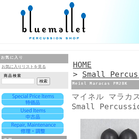
お気に入り
HOME
お気に入りリストを見る
>
Small Percus
商品検索
Meinl Maracas PM2BK
マイネル マラカス 
Small Percussi