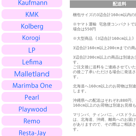
配送料
梱包サイズの3辺合計160cm以内の商
※ヤマト運輸 宅急便コンパクトで
場合は550円
※大型商品 (3辺合計160cm以上)
3辺合計160cm以上200cmまでの商
3辺合計200cm以上の商品は別途
す。
ご注文後に送料をご連絡させていた
の後ご了承いただける場合に発送さ
す。
北海道へ160cm以上のお荷物は別
します。
沖縄県への配送はそれぞれ880円、1
160cm以上のお荷物は別途お見積
マリンバ、ティンパニ、バスドラム
は、北海道、沖縄、離島へのお届け
がありますので、その際はご相談さ
す。