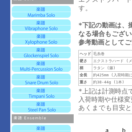
す。
*下記の動画は、
なる場合もござい
参考動画としてご
ヘッド
毛糸巻
硬さ
エクストラハード (
柄
ラタン (籐)
全長
約425mm (入荷時
重さ
約38-44g (1本)
*上記は計測時点
入荷時期や仕様変
あくまでも目安と