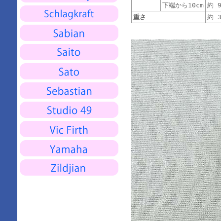
下端から10cm
約 9
重さ
約 3