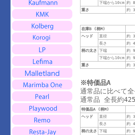
下端から10cm
約 8
重さ
約 3
在庫B (柄M)
ヘッド
直径
約 3
長さ
約 4
柄の太さ
下端
約 9
下端から10cm
約 9
重さ
約 3
※特価品A
通常品に比べて全長
通常品 全長約425m
特価品A (柄M)
ヘッド
直径
約 3
長さ
約 4
柄の太さ
下端
約 9