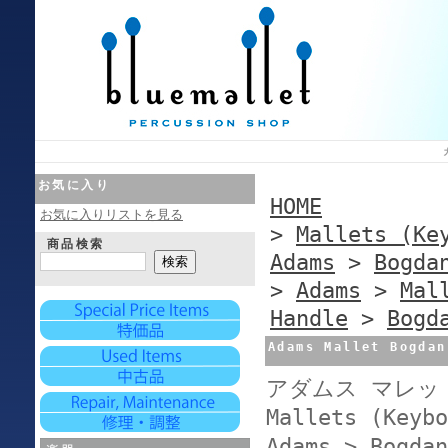
お気に入り
HOME
お気に入りリストを見る
>
Mallets (Ke
商品検索
Adams
>
Bogda
>
Adams
>
Mal
Handle
>
Bogd
Adams Mallet Bogda
アダムス マレット
Mallets (Keybo
Adams > Bogdan