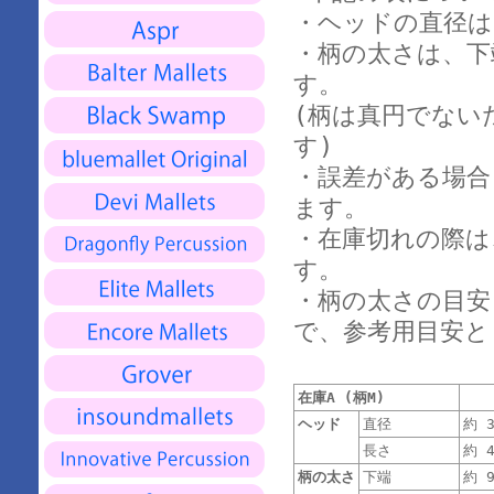
・ヘッドの直径は
・柄の太さは、下
す。
(柄は真円でない
す)
・誤差がある場合
ます。
・在庫切れの際は
す。
・柄の太さの目安(
で、参考用目安と
在庫A (柄M)
ヘッド
直径
約 3
長さ
約 4
柄の太さ
下端
約 9