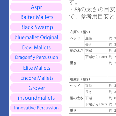
す。
・柄の太さの目安(
で、参考用目安と
在庫A (柄S)
ヘッド
直径
約 3
長さ
約 3
柄の太さ
下端
約 8
下端から10cm
約 7
重さ
約 2
在庫B (柄S)
ヘッド
直径
約 3
長さ
約 3
柄の太さ
下端
約 8
下端から10cm
約 7
重さ
約 2