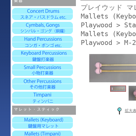
プレイウッド マレ
Mallets (Keybo
Playwood > Sta
Mallets (Keybo
Playwood > M-2
拡大