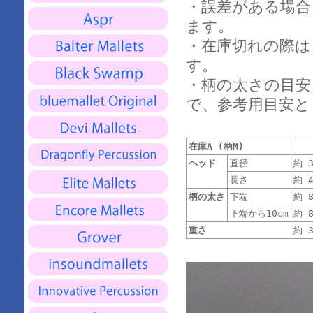
・誤差がある場合
ます。
・在庫切れの際は
す。
・柄の太さの目安(
で、参考用目安と
在庫A (柄M)
ヘッド
直径
約 3
長さ
約 4
柄の太さ
下端
約 8
下端から10cm
約 8
重さ
約 3