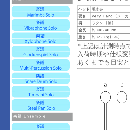
ヘッド
毛糸巻
硬さ
Very Hard (メ
柄
ラタン (籐)
全長
約398-400mm
重さ
約32-37g(1本)
*上記は計測時点
入荷時期や仕様変
あくまでも目安と