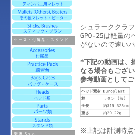
シュラーククラ
GPO-25は軽
がないので速いパ
*下記の動画は、
なる場合もござい
参考動画としてご
ヘッド素材
Duroplast
柄
ラタン (籐)
全長
約319-323mm
重さ
約20-22g
※上記は計測時点