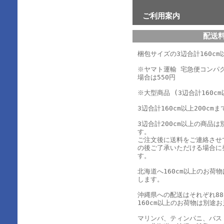
ご利用案内
配送
梱包サイズの3辺合計160cm以
※ヤマト運輸 宅急便コンパ
場合は550円
※大型商品 (3辺合計160cm
3辺合計160cm以上200cmま
3辺合計200cm以上の商品
す。
ご注文後に送料をご連絡させ
の後ご了承いただける場合に
す。
北海道へ160cm以上のお荷
します。
沖縄県への配送はそれぞれ880
160cm以上のお荷物は別途
マリンバ、ティンパニ、バス