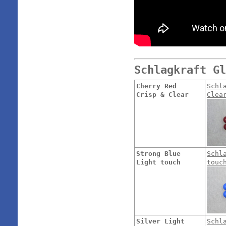
Schlagkraft 
Cherry Red
Schl
Crisp & Clear
Clea
Strong Blue
Schl
Light touch
touc
Silver Light
Schl