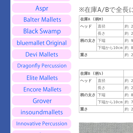
※在庫A/Bで全
在庫A (柄M)
ヘッド
直径
約 2
長さ
約 2
柄の太さ
下端
約 9
下端から10cm
約 8
重さ
約 2
在庫B (柄S)
ヘッド
直径
約 2
長さ
約 2
柄の太さ
下端
約 8
下端から10cm
約 7
重さ
約 2