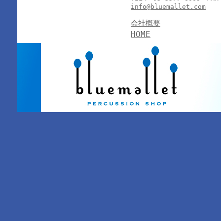
info@bluemallet.com
会社概要
HOME