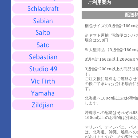
ご利用案内
配送
梱包サイズの3辺合計160cm以
※ヤマト運輸 宅急便コンパ
場合は550円
※大型商品 (3辺合計160cm
3辺合計160cm以上200cmま
3辺合計200cm以上の商品
す。
ご注文後に送料をご連絡させ
の後ご了承いただける場合に
す。
北海道へ160cm以上のお荷
します。
沖縄県への配送はそれぞれ880
160cm以上のお荷物は別途
マリンバ、ティンパニ、バス
は、北海道、沖縄、離島への
がありますので、その際はご