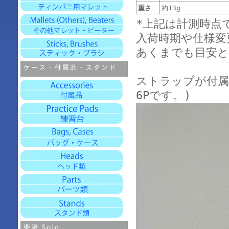
重さ
約13g
*上記は計測時点
入荷時期や仕様変
あくまでも目安と
ストラップが付属
6Pです。)