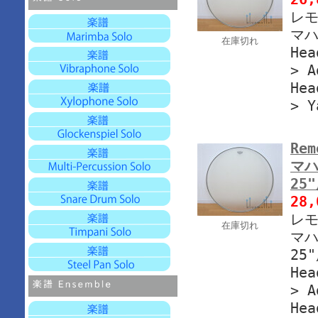
レモ
マハ
在庫切れ
Hea
> A
Hea
> Y
Rem
マハ
25
28
レモ
在庫切れ
マハ
25
Hea
> A
Hea