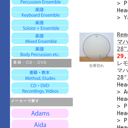
> P
Hea
> Y
Rem
マハ
28
29
レモ
在庫切れ
マハ
28
Hea
> A
Hea
メーカーで探す
> P
Hea
> P
Hea