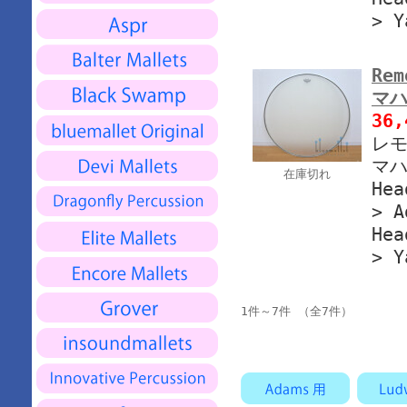
> Y
Rem
マハ
36
レモ
マハ
在庫切れ
Hea
> A
Hea
> Y
1件～7件 （全7件）