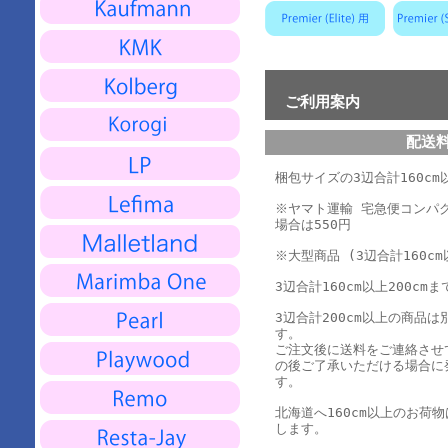
ご利用案内
配送
梱包サイズの3辺合計160cm以
※ヤマト運輸 宅急便コンパ
場合は550円
※大型商品 (3辺合計160cm
3辺合計160cm以上200cmま
3辺合計200cm以上の商品
す。
ご注文後に送料をご連絡させ
の後ご了承いただける場合に
す。
北海道へ160cm以上のお荷
します。