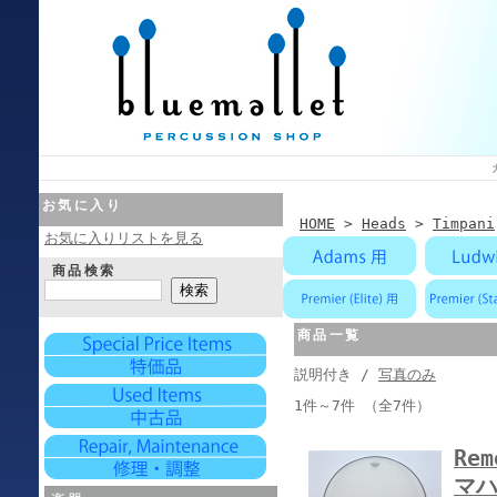
お気に入り
HOME
>
Heads
>
Timpani
お気に入りリストを見る
商品検索
商品一覧
説明付き /
写真のみ
1件～7件 （全7件）
Rem
マハ