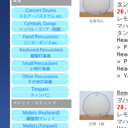
タン
26
レモ
在庫切れ
マハ
タン
Hea
> P
Hea
> P
Hea
> Y
Rem
マハ
28
レモ
マハ
在庫 1枚