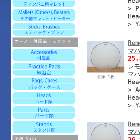
Hea
> P
Hea
> Y
Rem
マハ
25
レモ
マハ
在庫 1枚
Hea
> A
Hea
> Y
Rem
マハ
26