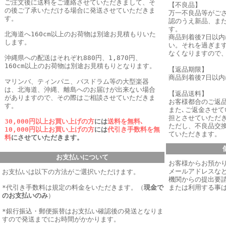
ご注文後に送料をご連絡させていただきまして、そ
【不良品】
の後ご了承いただける場合に発送させていただきま
万一不良品等がご
す。
認のうえ新品、ま
す。
北海道へ160cm以上のお荷物は別途お見積もりいた
商品到着後7日以
します。
い。それを過ぎま
なくなりますので
沖縄県への配送はそれぞれ880円、1,870円、
160cm以上のお荷物は別途お見積もりとなります。
【返品期限】
商品到着後7日以
マリンバ、ティンパニ、バスドラム等の大型楽器
は、北海道、沖縄、離島へのお届けが出来ない場合
【返品送料】
がありますので、その際はご相談させていただきま
お客様都合のご返
す。
また､ご返金させ
担とさせていただき
30,000円以上お買い上げの方
には
送料を無料､
ただし、不良品交
10,000円以上お買い上げの方
には
代引き手数料を無
ていただきます。
料
にさせていただきます。
お支払いについて
お客様からお預か
メールアドレスなど
お支払いは以下の方法がご選択いただけます。
機関からの提出要
*代引き手数料は規定の料金をいただきます。
（
現金で
または利用する事
のお支払いのみ
）
*銀行振込・郵便振替はお支払い確認後の発送となりま
すので発送までにお時間がかかります。