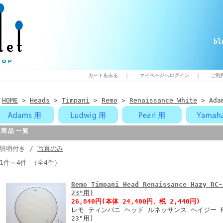
b
｜
｜
カートをみる
マイページへログイン
ご利
HOME
>
Heads
>
Timpani
>
Remo
>
Renaissance White
> Adam
商品一覧
説明付き /
写真のみ
1件～4件 （全4件）
Remo Timpani Head Renaissance Hazy
23"用)
26,840円
(本体 24,400円、税 2,440円)
レモ ティンパニ ヘッド ルネッサンス ヘイジー RC
23"用)