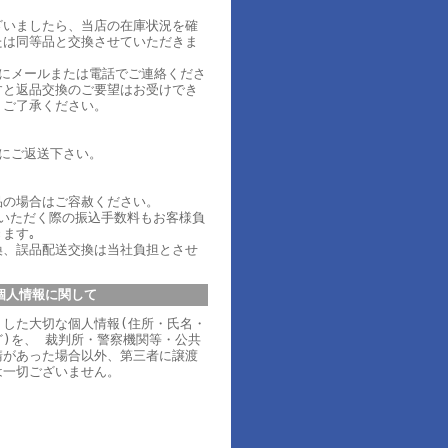
ざいましたら、当店の在庫状況を確
たは同等品と交換させていただきま
内にメールまたは電話でご連絡くださ
すと返品交換のご要望はお受けでき
、ご了承ください。
内にご返送下さい。
品の場合はご容赦ください。
ていただく際の振込手数料もお客様負
ます｡
換、誤品配送交換は当社負担とさせ
個人情報に関して
りした大切な個人情報(住所・氏名・
)を、 裁判所・警察機関等・公共
請があった場合以外、第三者に譲渡
は一切ございません。