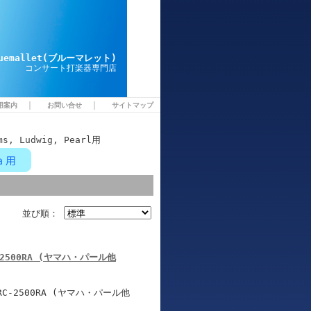
luemallet(ブルーマレット)
コンサート打楽器専門店
｜
｜
用案内
お問い合せ
サイトマップ
s, Ludwig, Pearl用
並び順：
 RC-2500RA (ヤマハ・パール他
-2500RA (ヤマハ・パール他