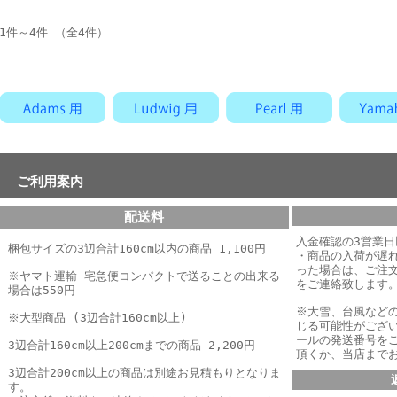
1件～4件 （全4件）
ご利用案内
配送料
入金確認の3営業
梱包サイズの3辺合計160cm以内の商品 1,100円
・商品の入荷が遅
った場合は、
ご注
※ヤマト運輸 宅急便コンパクトで送ることの出来る
をご連絡致します
場合は550円
※大雪、台風など
※大型商品 (3辺合計160cm以上)
じる可能性がござ
ールの発送番号を
3辺合計160cm以上200cmまでの商品 2,200円
頂くか、当店まで
3辺合計200cm以上の商品は別途お見積もりとなりま
す。